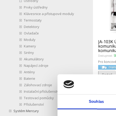
Ústředny
Prvky ústředny
Klávesnice a přístupové moduly
Termostaty
Detektory
Ovladače
Moduly
JA-103K 
komunik
Kamery
komunik
Sirény
S
Dostupnost:
Akumulátory
Pro koncové
Napájecí zdroje
Antény
Detail
Baterie
Zálohovací zdroje
Instalační příslušenství
Testovací pomůcky
Souhlas
Příslušenství
Systém Mercury