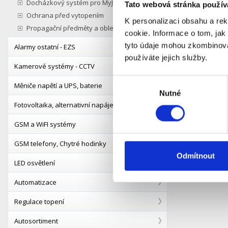
Docházkový systém pro MyJablotron
Tato webová stránka použív
Ochrana před vytopením
K personalizaci obsahu a re
Propagační předměty a oblečení
cookie. Informace o tom, jak
tyto údaje mohou zkombinovat
Alarmy ostatní - EZS
používáte jejich služby.
JA-108K 
Kamerové systémy - CCTV
komunik
komunik
Výběr
Měniče napětí a UPS, baterie
S
Dostupnost:
Nutné
souhlasu
Pro koncové
Fotovoltaika, alternativní napájení
GSM a WiFI systémy
Detail
GSM telefony, Chytré hodinky
Odmítnout
LED osvětlení
Automatizace
Regulace topení
Autosortiment