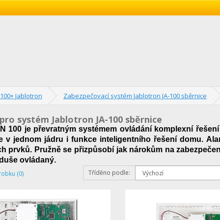
100+ Jablotron
Zabezpečovací systém Jablotron JA-100 sběrnice
pro systém Jablotron JA-100 sběrnice
100 je převratným systémem ovládání komplexní řešení n
je v jednom jádru i funkce inteligentního řešení domu. A
 prvků. Pružně se přizpůsobí jak nárokům na zabezpečení
oduše ovládaný.
Tříděno podle:
robku (0)