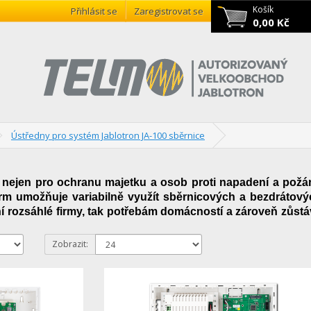
Košík
Přihlásit se
Zaregistrovat se
0,00 Kč
Ústředny pro systém Jablotron JA-100 sběrnice
ejen pro ochranu majetku a osob proti napadení a požár
larm umožňuje variabilně využít sběrnicových a bezdrátov
 rozsáhlé firmy, tak potřebám domácností a zároveň zůstá
Zobrazit: