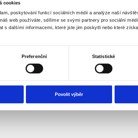
á cookies
klam, poskytování funkcí sociálních médií a analýze naší návšt
 náš web používáte, sdílíme se svými partnery pro sociální média
 s dalšími informacemi, které jste jim poskytli nebo které získa
Ústředna s LAN
átorem (bez GSM
átoru)
kladem
Preferenční
Statistické
 zákazníky neprodejné.
Povolit výběr