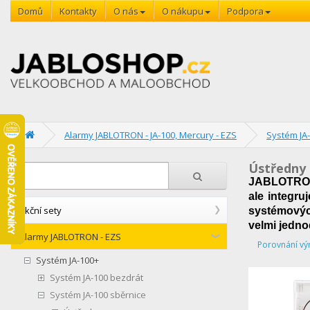
Domů
Kontakty
O nás
O nákupu
Podpora
Alarmy JABLOTRON - JA-100, Mercury - EZS
Systém JA-
Ústředny 
JABLOTRON 
ale integru
Akční sety
systémových
velmi jedn
Alarmy JABLOTRON - EZS
Porovnání vý
Systém JA-100+
Systém JA-100 bezdrát
Systém JA-100 sběrnice