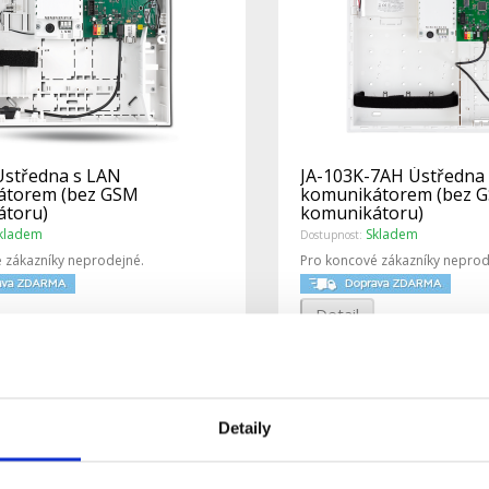
Ústředna s LAN
JA-103K-7AH Ústředna
átorem (bez GSM
komunikátorem (bez 
átoru)
komunikátoru)
kladem
Skladem
Dostupnost:
 zákazníky neprodejné.
Pro koncové zákazníky neprod
Detail
Detaily