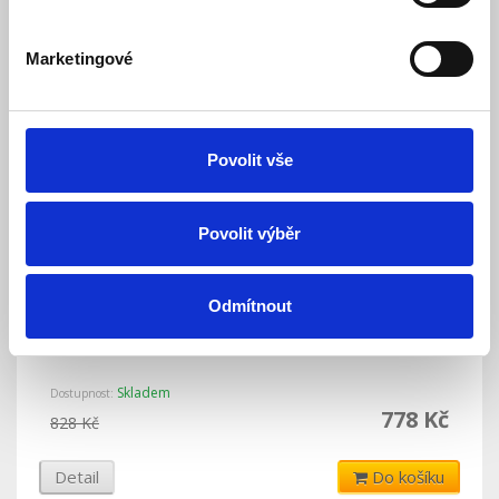
Detail
Do košíku
Marketingové
Povolit vše
Povolit výběr
Odmítnout
SA214-7 Bezúdržbový akumulátor 12V 7Ah
Skladem
Dostupnost:
778 Kč
828 Kč
Detail
Do košíku