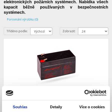
elektronických požárních systémech. Nabídka všech
kapacit běžně používaných v bezpečnostních
systémech.
Porovnání výrobku (0)
Tříděno podle:
Zobrazit:
SA214 -1.3 Bezúdržbový akumulátor 12V 1.3Ah
Souhlas
Detaily
Více o cookies
Skladem
Dostupnost: