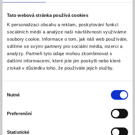
241 Kč
257 Kč
Tato webová stránka používá cookies
Detail
Do košíku
K personalizaci obsahu a reklam, poskytování funkcí
sociálních médií a analýze naší návštěvnosti využíváme
soubory cookie. Informace o tom, jak náš web používáte,
sdílíme se svými partnery pro sociální média, inzerci a
analýzy. Partneři tyto údaje mohou zkombinovat s
dalšími informacemi, které jste jim poskytli nebo které
získali v důsledku toho, že používáte jejich služby.
Výběr
Nutné
souhlasu
SA214-2.6 Bezúdržbový akumulátor 12V 2.6Ah
Jablotron
Preferenční
Skladem
Dostupnost:
474 Kč
505 Kč
Statistické