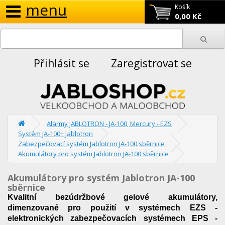
menu
Košík
0,00 Kč
Přihlásit se
Zaregistrovat se
Alarmy JABLOTRON - JA-100, Mercury - EZS
Systém JA-100+ Jablotron
Zabezpečovací systém Jablotron JA-100 sběrnice
Akumulátory pro systém Jablotron JA-100 sběrnice
Akumulátory pro systém Jablotron JA-100
sběrnice
Kvalitní bezúdržbové gelové akumulátory,
dimenzované pro použití v systémech EZS -
elektronických zabezpečovacích systémech EPS -