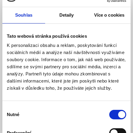
Detail
Do košíku
Souhlas
Detaily
Více o cookies
Tato webová stránka používá cookies
K personalizaci obsahu a reklam, poskytování funkcí
sociálních médií a analýze naší návštěvnosti využíváme
soubory cookie. Informace o tom, jak náš web používáte,
sdílíme se svými partnery pro sociální média, inzerci a
analýzy. Partneři tyto údaje mohou zkombinovat s
dalšími informacemi, které jste jim poskytli nebo které
získali v důsledku toho, že používáte jejich služby.
Ovladač pro LED pásky 2v1, RF DO, 4 zónový
systém
Skladem
Dostupnost:
Výběr
450 Kč
Nutné
500 Kč
souhlasu
Detail
Do košíku
Preferenční