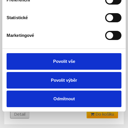
Statistické
Marketingové
Povolit vše
Ovladač pro LED pásky 4v1, RF DO, 4 zónový
Povolit výběr
systém
Skladem
Dostupnost:
450 Kč
Odmítnout
500 Kč
Detail
Do košíku