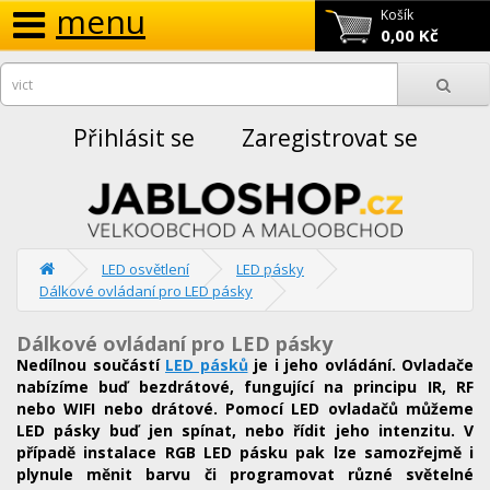
menu
Košík
0,00 Kč
Přihlásit se
Zaregistrovat se
LED osvětlení
LED pásky
Dálkové ovládaní pro LED pásky
Dálkové ovládaní pro LED pásky
Nedílnou součástí
LED pásků
je i jeho ovládání. Ovladače
nabízíme buď bezdrátové, fungující na principu IR, RF
nebo WIFI nebo drátové. Pomocí LED ovladačů můžeme
LED pásky buď jen spínat, nebo řídit jeho intenzitu. V
případě instalace RGB LED pásku pak lze samozřejmě i
plynule měnit barvu či programovat různé světelné