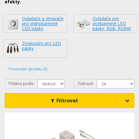
efekty.
Ovladače a stmívače
Ovladače pro
pro jednobarevné
vícebarevné LED
LED pásky
pásky, RGB, RGBW
Zesilovače pro LED
pásky
Porovnání výrobku (0)
Tříděno podle:
Zobrazit:
Filtrovat