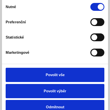
Výběr
Nutné
souhlasu
Preferenční
Statistické
SOLO C3 Testovací sprej detektoru plynu CO
Marketingové
Skladem
Dostupnost:
1 135 Kč
1 208 Kč
Detail
Do košíku
Povolit vše
Povolit výběr
Odmítnout