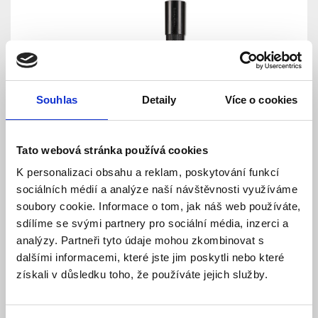
Souhlas
Detaily
Více o cookies
SD-TESTER Testovací sprej Smoke Sabre
Tato webová stránka používá cookies
K personalizaci obsahu a reklam, poskytování funkcí
sociálních médií a analýze naší návštěvnosti využíváme
Skladem
Dostupnost:
854 Kč
soubory cookie. Informace o tom, jak náš web používáte,
909 Kč
sdílíme se svými partnery pro sociální média, inzerci a
analýzy. Partneři tyto údaje mohou zkombinovat s
Detail
Do košíku
dalšími informacemi, které jste jim poskytli nebo které
získali v důsledku toho, že používáte jejich služby.