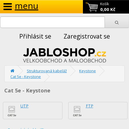
menu
Košík
0,00 Kč
Přihlásit se
Zaregistrovat se
Strukturovaná kabeláž
Keystone
Cat 5e - Keystone
Cat 5e - Keystone
UTP
FTP