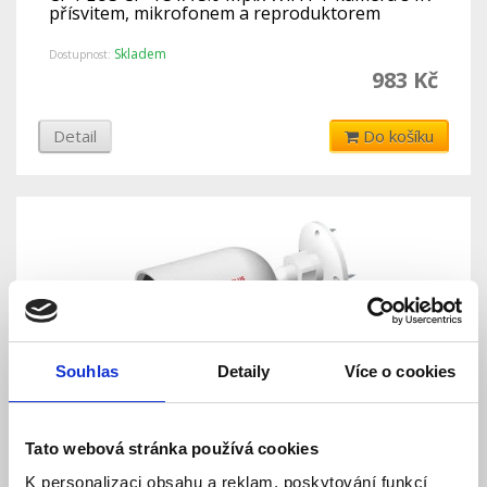
přísvitem, mikrofonem a reproduktorem
Skladem
Dostupnost:
983 Kč
Detail
Do košíku
Souhlas
Detaily
Více o cookies
CP PLUS CP-V41A 4.0 Mpix venkovní IP kamera
Tato webová stránka používá cookies
s IR přísvitem, WiFi a mikrofonem
K personalizaci obsahu a reklam, poskytování funkcí