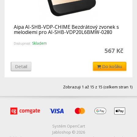
Aipa AI-SHB-VDP-CHIME Bezdrátový zvonek s
melodiemi pro AI-SHB-VDP20L6BMW-0280
Skladem
Dostupnost:
567 Kč
Detail
Do košíku
Zobrazuji 1 až 15 z 15 (celkem stran 1)
Systém
OpenCart
Jabloshop © 2026