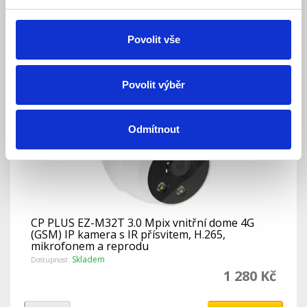
Detail
Do košíku
Povolit vše
Povolit výběr
Odmítnout
CP PLUS EZ-M32T 3.0 Mpix vnitřní dome 4G
(GSM) IP kamera s IR přísvitem, H.265,
mikrofonem a reprodu
Skladem
Dostupnost:
1 280 Kč