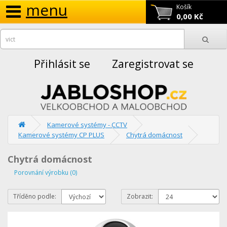
menu
Košík
0,00 Kč
Přihlásit se
Zaregistrovat se
Kamerové systémy - CCTV
Kamerové systémy CP PLUS
Chytrá domácnost
Chytrá domácnost
Porovnání výrobku (0)
Tříděno podle:
Zobrazit: