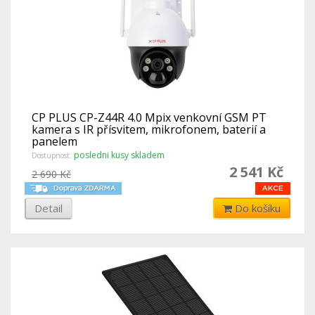
CP PLUS CP-Z44R 4.0 Mpix venkovní GSM PT
kamera s IR přísvitem, mikrofonem, baterií a
panelem
posledni kusy skladem
Dostupnost:
2 541 Kč
2 690 Kč
Detail
Do košíku