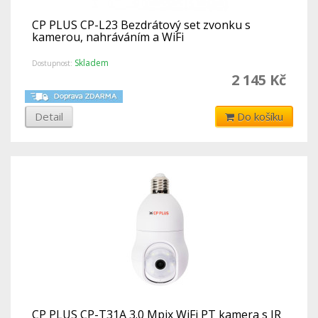
CP PLUS CP-L23 Bezdrátový set zvonku s
kamerou, nahráváním a WiFi
Skladem
Dostupnost:
2 145 Kč
Detail
Do košíku
CP PLUS CP-T31A 3.0 Mpix WiFi PT kamera s IR