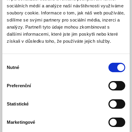
Skladem
Dostupnost:
sociálních médií a analýze naší návštěvnosti využíváme
1 199 Kč
soubory cookie. Informace o tom, jak náš web používáte,
sdílíme se svými partnery pro sociální média, inzerci a
Detail
Do košíku
analýzy. Partneři tyto údaje mohou zkombinovat s
dalšími informacemi, které jste jim poskytli nebo které
získali v důsledku toho, že používáte jejich služby.
Výběr
Nutné
souhlasu
Preferenční
Statistické
CP PLUS CP-Z43Q 4.0 Mpix venkovní IP kamera
s IR přísvitem, kompresí H.265, Wi-Fi a PT
funkcemi
Marketingové
Skladem
Dostupnost:
1 578 Kč