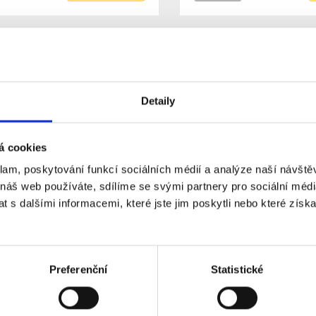
Detaily
á cookies
klam, poskytování funkcí sociálních médií a analýze naší návšt
vka GLOBE E14 teplá bílá
LED žárovka MR16, tepl
 náš web používáte, sdílíme se svými partnery pro sociální média
m
470Lm
 s dalšími informacemi, které jste jim poskytli nebo které získa
kladem
Skladem
Dostupnost:
39 Kč
67 Kč
Preferenční
Statistické
Do košíku
Detail