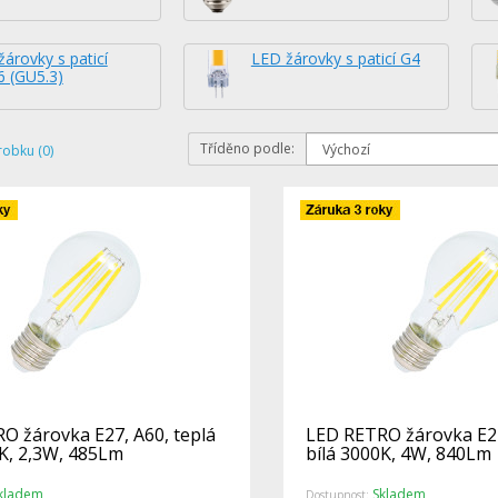
árovky s paticí
LED žárovky s paticí G4
 (GU5.3)
Tříděno podle:
robku (0)
O žárovka E27, A60, teplá
LED RETRO žárovka E27
0K, 2,3W, 485Lm
bílá 3000K, 4W, 840Lm
kladem
Skladem
Dostupnost: