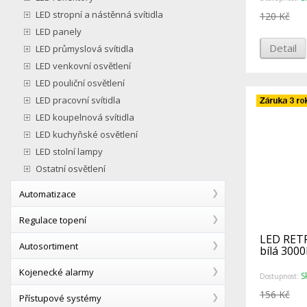
LED stropní a nástěnná svítidla
120 Kč
LED panely
Detail
LED průmyslová svítidla
LED venkovní osvětlení
LED pouliční osvětlení
LED pracovní svítidla
LED koupelnová svítidla
LED kuchyňské osvětlení
LED stolní lampy
Ostatní osvětlení
Automatizace
Regulace topení
LED RETR
Autosortiment
bílá 300
Kojenecké alarmy
S
Dostupnost:
156 Kč
Přístupové systémy