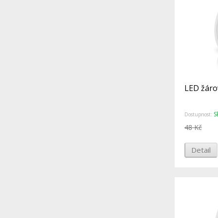
LED žáro
S
Dostupnost:
48 Kč
Detail