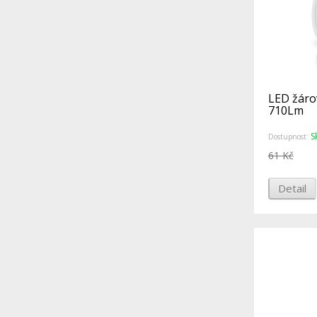
LED žáro
710Lm
S
Dostupnost:
61 Kč
Detail