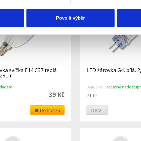
Povolit výběr
vka svíčka E14 C37 teplá
LED žárovka G4, bílá, 
425Lm
kladem
Dočasně nedostup
Dostupnost:
39 Kč
71 Kč
Do košíku
Detail