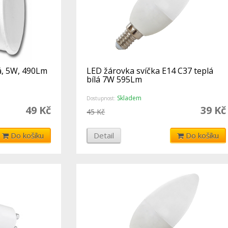
á, 5W, 490Lm
LED žárovka svíčka E14 C37 teplá
bílá 7W 595Lm
Skladem
Dostupnost:
49 Kč
39 Kč
45 Kč
Do košíku
Detail
Do košíku