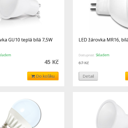
vka GU10 teplá bílá 7,5W
LED žárovka MR16, bíl
kladem
Skladem
Dostupnost:
45 Kč
67 Kč
Do košíku
Detail