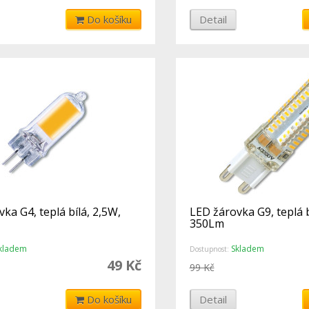
Do košíku
Detail
ka G4, teplá bílá, 2,5W,
LED žárovka G9, teplá b
350Lm
kladem
Skladem
Dostupnost:
49 Kč
99 Kč
Do košíku
Detail