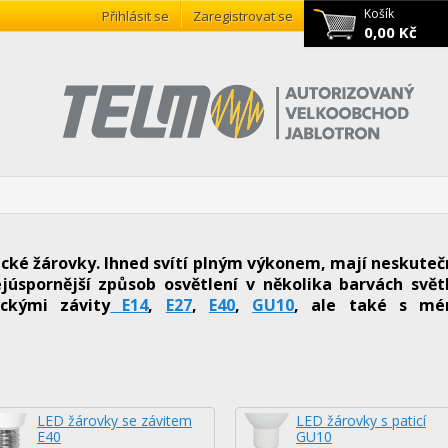
Košík
Přihlásit se
Zaregistrovat se
0,00 Kč
sické žárovky. Ihned svítí plným výkonem, mají neskuteč
úspornější způsob osvětlení v několika barvách světl
ckými závity
E14
,
E27
,
E40
,
GU10
, ale také s mé
LED žárovky se závitem
LED žárovky s paticí
E40
GU10