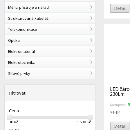
Měřící přístroje a nářadí
Detail
Strukturovaná kabeláž
Telekomunikace
Optika
Elektromateriál
Elektrotechnika
Síťové prvky
LED žárov
Filtrovat
230Lm
S
Dostupnost:
Cena
71 Kč
30
Kč
1 530
Kč
Detail