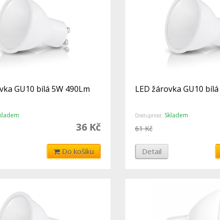
vka GU10 bílá 5W 490Lm
LED žárovka GU10 bíl
kladem
Skladem
Dostupnost:
36 Kč
61 Kč
Do košíku
Detail