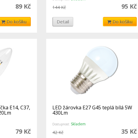
89 Kč
95 Kč
144 Kč
Do košíku
Detail
Do košíku
čka E14, C37,
LED žárovka E27 G45 teplá bílá 5W
320Lm
430Lm
Skladem
Dostupnost:
79 Kč
35 Kč
42 Kč