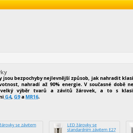
vky
y jsou bezpochyby nejlevnější způsob, jak nahradit kla
votnost, nahradí až 90% energie. V současné době nej
velký výběr tvarů a závitů žárovek, a to s klasi
mi
G4
,
G9
a
MR16
.
žárovky se závitem
LED žárovky se
standardním závitem E27