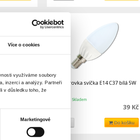
Více o cookies
ěvnosti využíváme soubory
á bílá, 5W,
LED žárovka svíčka E14 C37 bílá 5W
, inzerci a analýzy. Partneři
440Lm
li v důsledku toho, že
Skladem
Dostupnost:
49 Kč
39 Kč
45 Kč
Marketingové
Do košíku
Detail
Do košíku