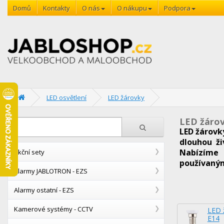
Domů
Kontakty
O nás
O nákupu
Podpora
LED osvětlení
LED žárovky
LED žáro
LED žárovk
dlouhou ži
Nabízíme 
Akční sety
používaný
Alarmy JABLOTRON - EZS
Alarmy ostatní - EZS
Kamerové systémy - CCTV
LED 
E14