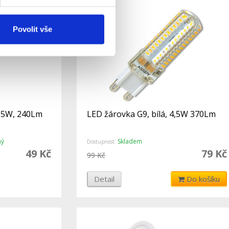
Povolit vše
2,5W, 240Lm
LED žárovka G9, bílá, 4,5W 370Lm
ný
Skladem
Dostupnost:
49 Kč
79 Kč
99 Kč
Detail
Do košíku