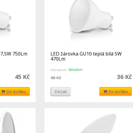
á 7,5W 750Lm
LED žárovka GU10 teplá bílá 5W
470Lm
Skladem
Dostupnost:
45 Kč
36 Kč
48 Kč
Do košíku
Detail
Do košíku