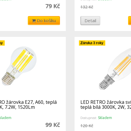
79 Kč
132 Kč
Do košíku
Detail
O žárovka E27, A60, teplá
LED RETRO žárovka sví
0K, 7.2W, 1520Lm
teplá bílá 3000K, 2W, 
kladem
Skladem
Dostupnost:
99 Kč
120 Kč