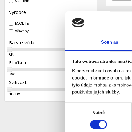
Skladem
Výrobce
ECOLITE
Všechny
Barva světla
Souhlas
0
K
4 200
K
Tato webová stránka použív
El.příkon
K personalizaci obsahu a re
2
W
120
W
LED žáro
cookie. Informace o tom, jak
Svítivost
5W 425L
tyto údaje mohou zkombinovat
používáte jejich služby.
100
Lm
15 700
Lm
S
Dostupnost:
45 Kč
Výběr
Nutné
souhlasu
Detail