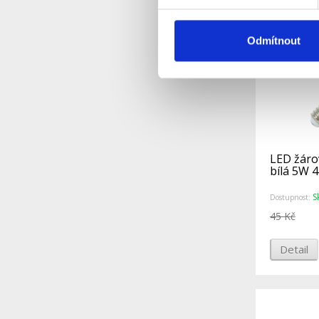
Odmítnout
LED žáro
bílá 5W 
S
Dostupnost:
45 Kč
Detail