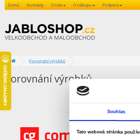
Domů
Kontakty
O nás
O nákupu
Podpora
Porovnání výrobků
Porovnání výrobků
Souhlas
Tato webová stránka použív