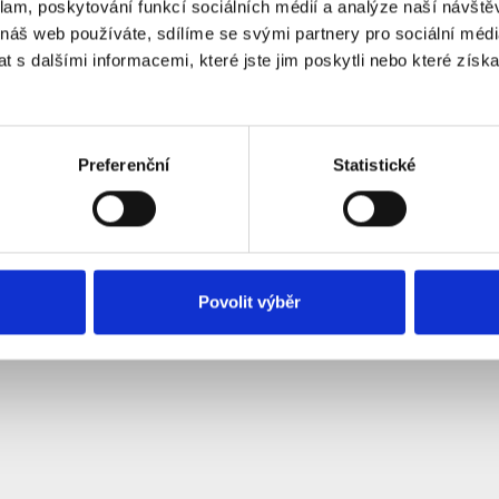
klam, poskytování funkcí sociálních médií a analýze naší návšt
 náš web používáte, sdílíme se svými partnery pro sociální média
 s dalšími informacemi, které jste jim poskytli nebo které získa
Systém
OpenCart
Jabloshop © 2026
Překlad:
opencart.cz
&
opencart-support.com
. |
Nastavení cookies
Preferenční
Statistické
Povolit výběr