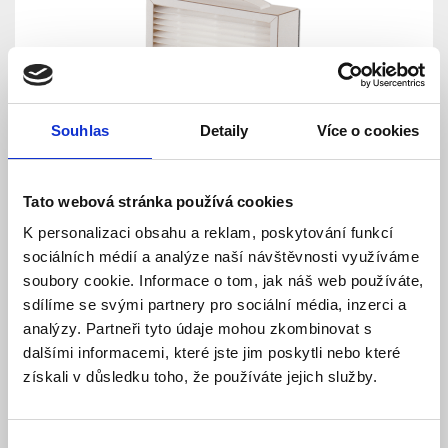
Souhlas
Detaily
Více o cookies
Filtr - F7 / ePM1 60 pro jednotky JABLOTRON
Tato webová stránka používá cookies
Futura S
K personalizaci obsahu a reklam, poskytování funkcí
Skladem
Dostupnost:
sociálních médií a analýze naší návštěvnosti využíváme
519 Kč
soubory cookie. Informace o tom, jak náš web používáte,
sdílíme se svými partnery pro sociální média, inzerci a
Detail
Do košíku
analýzy. Partneři tyto údaje mohou zkombinovat s
dalšími informacemi, které jste jim poskytli nebo které
získali v důsledku toho, že používáte jejich služby.
Výběr