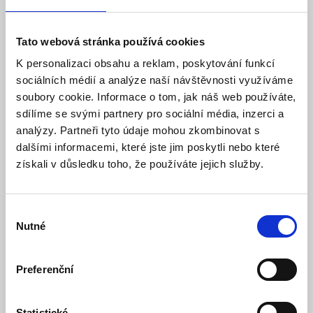
Tato webová stránka používá cookies
K personalizaci obsahu a reklam, poskytování funkcí
sociálních médií a analýze naší návštěvnosti využíváme
soubory cookie. Informace o tom, jak náš web používáte,
LEXI-Net Patch kabel 50/125, SC-LC OM4, 10m
duplex
sdílíme se svými partnery pro sociální média, inzerci a
analýzy. Partneři tyto údaje mohou zkombinovat s
Skladem
Dostupnost:
dalšími informacemi, které jste jim poskytli nebo které
466 Kč
získali v důsledku toho, že používáte jejich služby.
Detail
Do košíku
Výběr
Nutné
souhlasu
Preferenční
Statistické