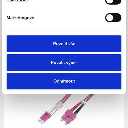
Marketingové
LEXI-Net Patch kabel 50/125, SC-LC OM4, 1m
duplex
Povolit vše
Skladem
Dostupnost:
235 Kč
Povolit výběr
Detail
Do košíku
Odmítnout