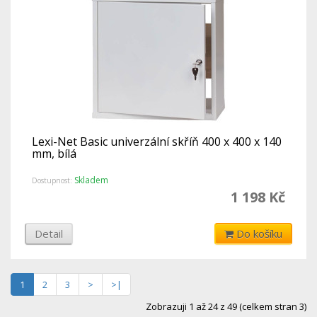
Lexi-Net Basic univerzální skříň 400 x 400 x 140
mm, bílá
Skladem
Dostupnost:
1 198 Kč
Detail
Do košíku
1
2
3
>
>|
Zobrazuji 1 až 24 z 49 (celkem stran 3)