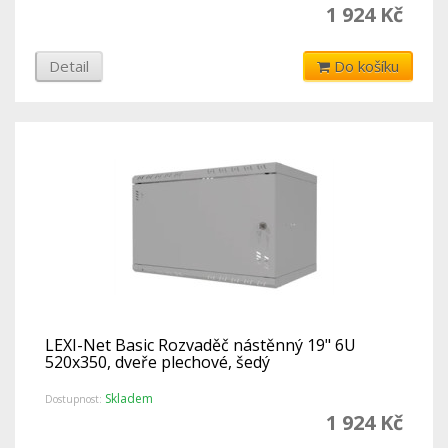
1 924 Kč
Detail
Do košíku
LEXI-Net Basic Rozvaděč nástěnný 19" 6U
520x350, dveře plechové, šedý
Skladem
Dostupnost:
1 924 Kč