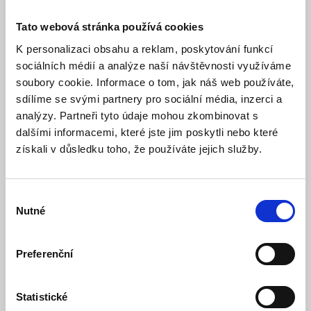
Tato webová stránka používá cookies
K personalizaci obsahu a reklam, poskytování funkcí
sociálních médií a analýze naší návštěvnosti využíváme
soubory cookie. Informace o tom, jak náš web používáte,
sdílíme se svými partnery pro sociální média, inzerci a
analýzy. Partneři tyto údaje mohou zkombinovat s
dalšími informacemi, které jste jim poskytli nebo které
získali v důsledku toho, že používáte jejich služby.
LEXI-Net Basic Rozvaděč nástěnný 19" 6U
520x450, dveře plech, černý
Skladem
Dostupnost:
Výběr
2 154 Kč
Nutné
souhlasu
Detail
Do košíku
Preferenční
Statistické