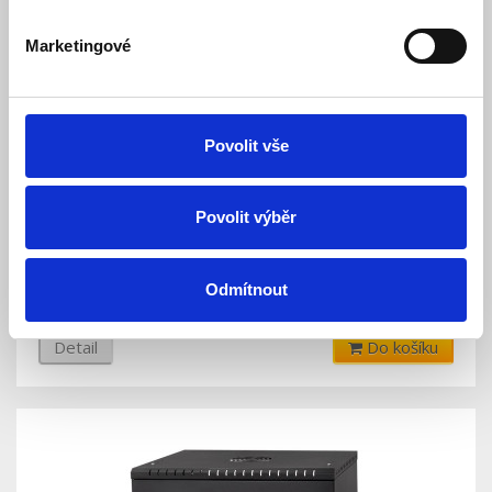
Marketingové
Povolit vše
LEXI-Net Basic Rozvaděč nástěnný 19" 6U
Povolit výběr
520x450, dveře plech, šedý
Skladem
Dostupnost:
2 154 Kč
Odmítnout
Detail
Do košíku