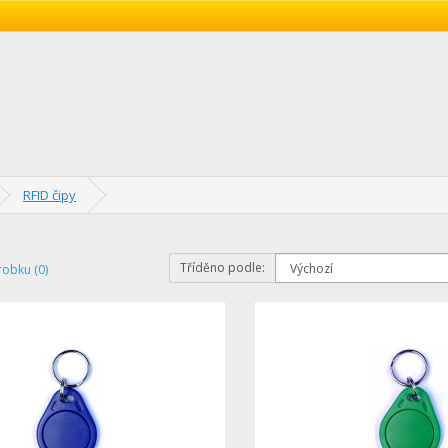
RFID čipy
Tříděno podle:
robku (0)