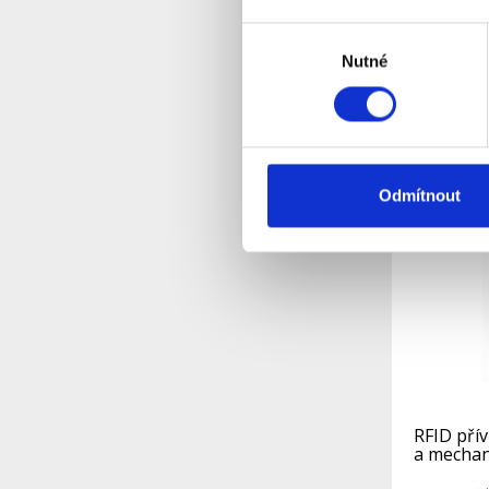
černý
Výběr
S
Dostupnost:
Nutné
souhlasu
102 Kč
Detail
Odmítnout
RFID přív
a mechan