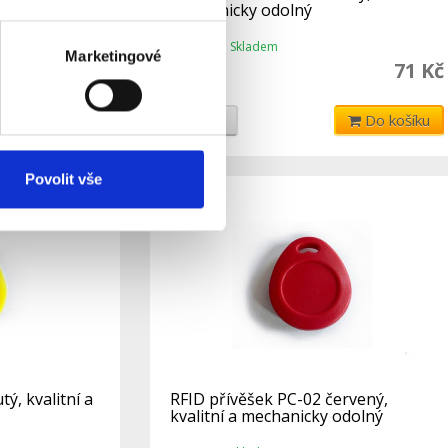
mechanicky odolný
Skladem
Dostupnost:
Marketingové
71 Kč
71 Kč
75 Kč
Do košíku
Detail
Do košíku
Povolit vše
ý, kvalitní a
RFID přívěšek PC-02 červený,
kvalitní a mechanicky odolný