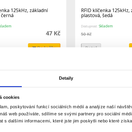
čenka 125kHz, základní
RFID klíčenka 125kHz, 
 černá
plastová, šedá
kladem
Skladem
Dostupnost:
47 Kč
50 Kč
Do košíku
Detail
Detaily
á cookies
klam, poskytování funkcí sociálních médií a analýze naší návšt
 náš web používáte, sdílíme se svými partnery pro sociální média
 s dalšími informacemi, které jste jim poskytli nebo které získa
ezdotykový RFID přívěšek
RFID přívěšek PC-02 šed