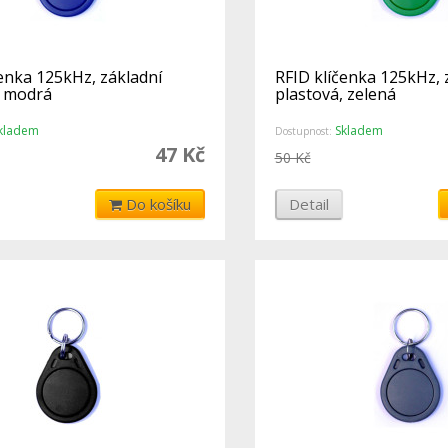
čenka 125kHz, základní
RFID klíčenka 125kHz, 
, modrá
plastová, zelená
kladem
Skladem
Dostupnost:
47 Kč
50 Kč
Do košíku
Detail