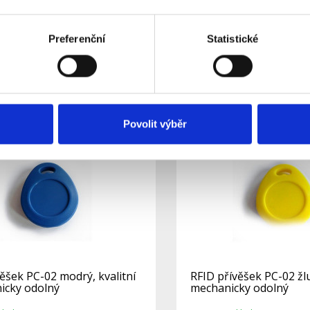
mechanicky odolný
kladem
Skladem
Dostupnost:
Preferenční
Statistické
96 Kč
75 Kč
Do košíku
Detail
Povolit výběr
ěšek PC-02 modrý, kvalitní
RFID přívěšek PC-02 žlut
icky odolný
mechanicky odolný