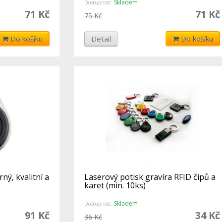
Skladem
Dostupnost:
71 Kč
71 Kč
75 Kč
Do košíku
Detail
Do košíku
ný, kvalitní a
Laserový potisk gravíra RFID čipů a
karet (min. 10ks)
Skladem
Dostupnost:
91 Kč
34 Kč
36 Kč