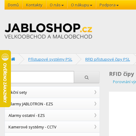
Domů
Kontakty
O nás
O nákupu
Podpora
Přístupové systémy PSL
RFID přístupové čipy PSL
RFID čipy
Porovnání vý
Akční sety
Alarmy JABLOTRON - EZS
Alarmy ostatní - EZS
Kamerové systémy - CCTV