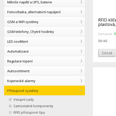
Měniče napětí a UPS, baterie
Fotovoltaika, alternativní napájení
RFID klí
GSM a WiFI systémy
plastová
GSM telefony, Chytré hodinky
S
Dostupnost:
50 Kč
LED osvětlení
Automatizace
Detail
Regulace topení
Autosortiment
Kojenecké alarmy
Přístupové systémy
Vstupní sady
Samostatné komponenty
RFID přístupové čipy