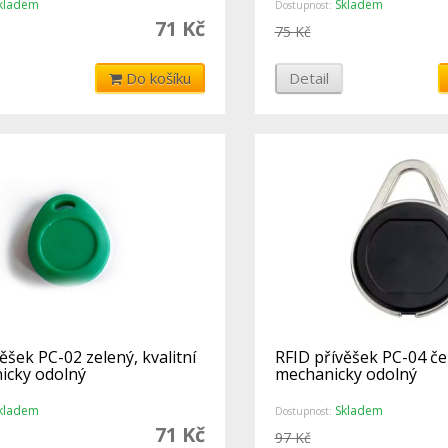
kladem
Skladem
Dostupnost:
71 Kč
75 Kč
Do košíku
Detail
ěšek PC-02 zelený, kvalitní
RFID přívěšek PC-04 čer
icky odolný
mechanicky odolný
kladem
Skladem
Dostupnost:
71 Kč
97 Kč