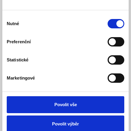
Výběr
IČO
Nutné
souhlasu
DIČ
Preferenční
Statistické
Firma
Marketingové
Ulice a číslo popisné
Povolit vše
Město
Povolit výběr
PSČ