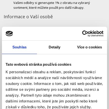
Vašimi odběry si generujete 1% z obratu na vybraný
sortiment, které můžete použít pro další nákupy.
Informace o Vaší osobě
Skupina zákazníků
Obchodní partneři
Koncoví zákazníci
Souhlas
Detaily
Více o cookies
Jméno
Tato webová stránka používá cookies
Příjmení
K personalizaci obsahu a reklam, poskytování funkcí
sociálních médií a analýze naší návštěvnosti využíváme
soubory cookie. Informace o tom, jak náš web používáte,
E-mail
sdílíme se svými partnery pro sociální média, inzerci a
analýzy. Partneři tyto údaje mohou zkombinovat s
dalšími informacemi, které jste jim poskytli nebo které
Telefon
získali v důsledku toho, že používáte jejich služby.