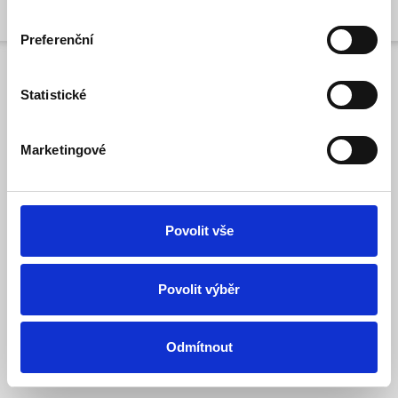
Preferenční
Statistické
Systém
OpenCart
Jabloshop © 2026
Marketingové
Překlad:
opencart.cz
&
opencart-support.com
. |
Nastavení cookies
Povolit vše
Povolit výběr
Odmítnout