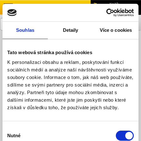
menu
Košík
0,00 Kč
Souhlas
Detaily
Více o cookies
Přihlásit se
Zaregistrovat se
Tato webová stránka používá cookies
K personalizaci obsahu a reklam, poskytování funkcí
sociálních médií a analýze naší návštěvnosti využíváme
Nákupní košík
soubory cookie. Informace o tom, jak náš web používáte,
sdílíme se svými partnery pro sociální média, inzerci a
analýzy. Partneři tyto údaje mohou zkombinovat s
dalšími informacemi, které jste jim poskytli nebo které
Nákupní košík
získali v důsledku toho, že používáte jejich služby.
Váš nákupní košík je prázdný!
Výběr
Nutné
Pokračovat
souhlasu