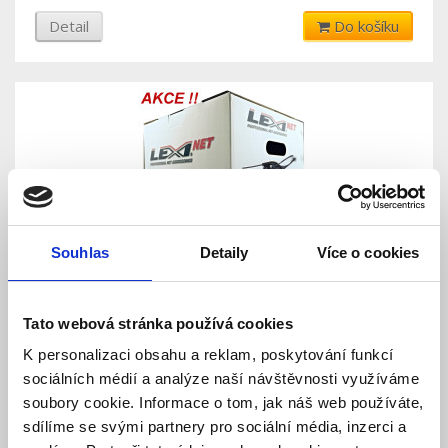
Detail
Do košíku
Souhlas
Detaily
Více o cookies
DROP LEXI FTTx 8 VL SM 9/125, G.657A1 BLACK
LSZH + 10ks kotva
Tato webová stránka používá cookies
K personalizaci obsahu a reklam, poskytování funkcí
Skladem
Dostupnost:
12 100 Kč
sociálních médií a analýze naší návštěvnosti využíváme
soubory cookie. Informace o tom, jak náš web používáte,
sdílíme se svými partnery pro sociální média, inzerci a
Detail
Do košíku