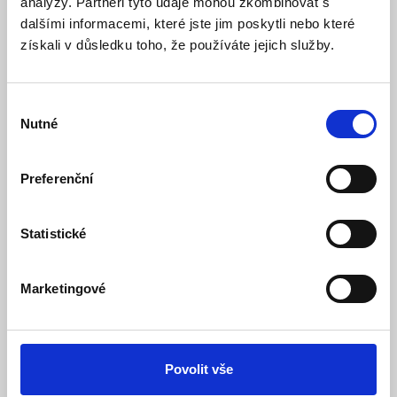
analýzy. Partneři tyto údaje mohou zkombinovat s
dalšími informacemi, které jste jim poskytli nebo které
získali v důsledku toho, že používáte jejich služby.
Výběr
Nutné
souhlasu
Preferenční
LEXI-Net GYBW-12FSM 1x12 vl. optický kabel
Statistické
BLOWN OS2 9/125 G.657A1 HDPE Fca
Skladem
Dostupnost:
Marketingové
21 Kč
Detail
Do košíku
Povolit vše