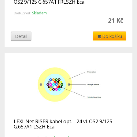
OS2 9/125 G.657A1 FRLSZH Eca
Skladem
Dostupnost:
21 Kč
Detail
Do košíku
LEXI-Net RISER kabel opt. - 24 vl. OS2 9/125
G.657A1 LSZH Eca