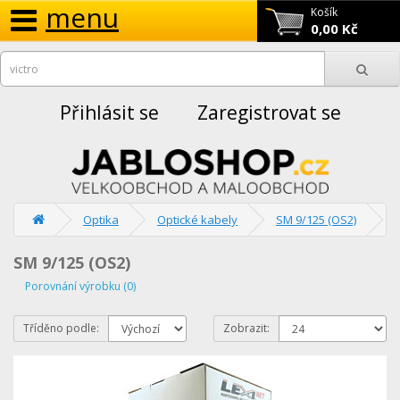
menu
Košík
0,00 Kč
Přihlásit se
Zaregistrovat se
Optika
Optické kabely
SM 9/125 (OS2)
SM 9/125 (OS2)
Porovnání výrobku (0)
Tříděno podle:
Zobrazit: