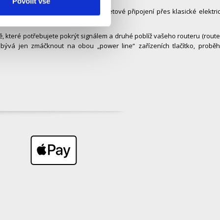
Povolit vše
chnologii, která umožňuje vést internetové připojení přes klasické elektri
tě, které potřebujete pokrýt signálem a druhé poblíž vašeho routeru (route
, zbývá jen zmáčknout na obou „power line“ zařízeních tlačítko, probě