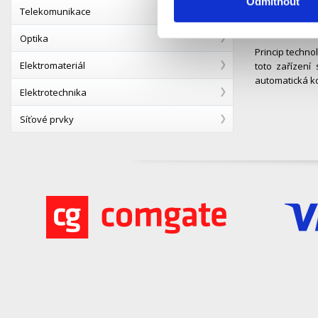
Odmítnout
Telekomunikace
Pokud máte poc
zásuvky – toto
Optika
Princip techno
Elektromateriál
toto zařízení
automatická k
Elektrotechnika
Síťové prvky