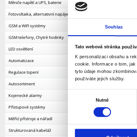
Měniče napětí a UPS, baterie
dosáhnout perf
středu vašeho
Fotovoltaika, alternativní napájení
30°C a tím zpo
GSM a WiFI systémy
Souhlas
2) Výkonnějš
GSM telefony, Chytré hodinky
Přesun nepomoh
Tato webová stránka použív
LED osvětlení
zjistit, zda t
spočívá to po
K personalizaci obsahu a re
Automatizace
ziscích 3-5dBi.
cookie. Informace o tom, jak
tyto údaje mohou zkombinovat
Regulace topení
používáte jejich služby.
3) Výkonnějš
Autosortiment
Změna místa an
Výběr
nejen to – zar
Kojenecké alarmy
Nutné
souhlasu
Pro tyto případ
Přístupové systémy
zařízení, kter
funkčnost je je
Měřící přístroje a nářadí
Strukturovaná kabeláž
4) Když už v