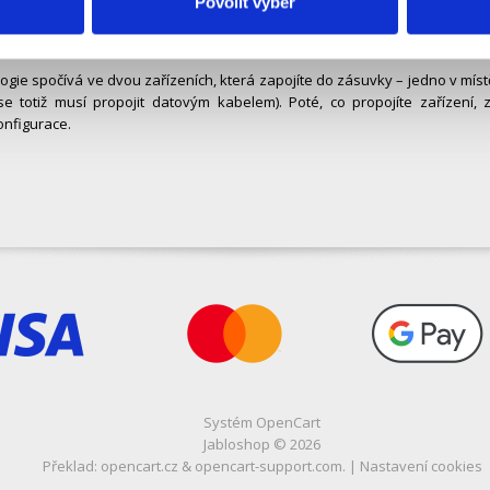
Povolit výběr
it, že jste již vyzkoušeli vše, existuje ještě jedno řešení. Jedná se o te
 zařízení se nazývá „powerline“.
logie spočívá ve dvou zařízeních, která zapojíte do zásuvky – jedno v mís
 se totiž musí propojit datovým kabelem). Poté, co propojíte zařízení
onfigurace.
Systém
OpenCart
Jabloshop © 2026
Překlad:
opencart.cz
&
opencart-support.com
. |
Nastavení cookies