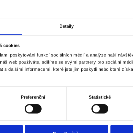
ektních výsledků. Ideálním místem pro takový router je vyvýšené místo,
 bytu či domu. Vhodným místem pro patrový dům není např. půdní prostor
malovat router, ale také nemusí svým pokrytím obsahnout přízemí domu.
Detaily
í antény
l? Další poměrně levnou variantou, jak zesílit signál a rozsah vaší sítě 
á cookies
uto možnost váš router podporuje, aby nedošlo k poškození vnitřních spo
uze ve vyšroubování antén a našroubování nových výkonnějších, celá v
klam, poskytování funkcí sociálních médií a analýze naší návšt
 Silnější antény, které je možné dokoupit, jsou nejčastěji o ziscích 8dBi, 10d
 náš web používáte, sdílíme se svými partnery pro sociální média
 s dalšími informacemi, které jste jim poskytli nebo které získa
í zařízení nebo zesilovač signálu
i antény nepomohly? V tom případě se zřejmě nevyhnete koupi silnějšího 
učí také lepší propustnost signálu stěnami. Může také ale nastat situace, k
Preferenční
Statistické
y existují takzvané „extendery“ neboli prodlužovače signálu. Jejich výhoda s
á stačí zapojit do zásuvky. Konfigurace je velmi jednoduchá a většinou s
jich zapojení v bodě, kde je dostatečný signál vaší stávající wi-fi sítě (obec
še zklame, zkuste "Powerline"