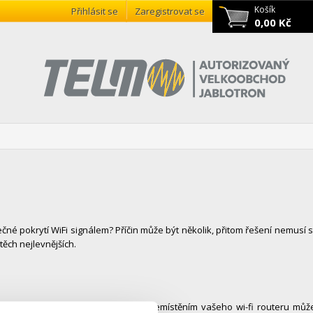
Košík
Přihlásit se
Zaregistrovat se
0,00 Kč
é pokrytí WiFi signálem? Příčin může být několik, přitom řešení nemusí s
ěch nejlevnějších.
v rámci vašeho domu či bytu. Právě přemístěním vašeho wi-fi routeru můž