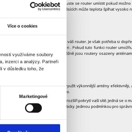
 kde signálu nebrání nic v cestě. Pokuste se router umístit pokud možno
, ve kterém se zejména v letních měsících může teplota šplhat vysoko 
Více o cookies
zároveň, je koupě silnějších antén pro váš router. Je však potřeba si dopř
jů při násilné demontáži pevných antén . Pokud tuto funkci router umožňu
ýměna nezabere více než 5 minut. Běžně jsou routery osazeny anténam
ěvnosti využíváme soubory
Bi nebo až 12dBi.
, inzerci a analýzy. Partneři
li v důsledku toho, že
zařízení. Dražší routery dovedou využít výkonnější antény efektivněji, 
dy je jeden router na celý váš dům málo.
Marketingové
počívá v tom, že spolehlivě zesílí a rozšíří pokrytí vaší sítě. Jedná se o m
e pouze stiskem tlačítka nastaví automaticky. Jedinou podmínkou pro správ
ně alespoň 1-2 čárky).