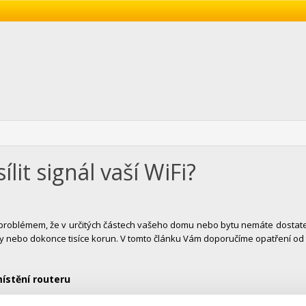
sílit signál vaší WiFi?
problémem, že v určitých částech vašeho domu nebo bytu nemáte dostatečn
y nebo dokonce tisíce korun. V tomto článku Vám doporučíme opatření od t
ístění routeru
riantou, jak zlepšit pokrytí WiFi signálem, je vhodné umístění routeru 