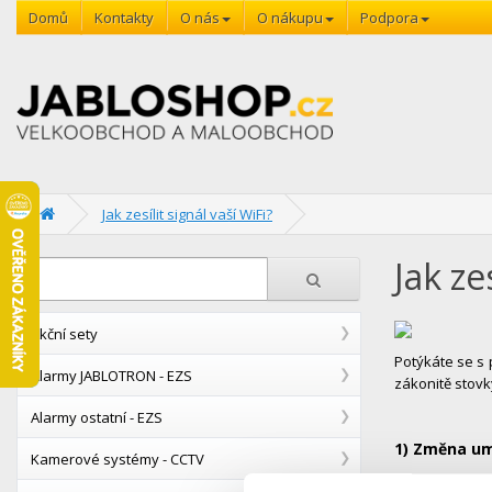
Domů
Kontakty
O nás
O nákupu
Podpora
Jak zesílit signál vaší WiFi?
Jak ze
Akční sety
Potýkáte se s 
Alarmy JABLOTRON - EZS
zákonitě stovk
Alarmy ostatní - EZS
1) Změna um
Kamerové systémy - CCTV
Nejlevnější va