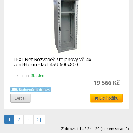
LEXI-Net Rozvaděč stojanový vč. 4x
vent+term.+kol. 45U 600x800
Skladem
Dostupnost:
19 566 Kč
Detail
Do košíku
1
2
>
>|
Zobrazuji 1 až 24 z 29 (celkem stran 2)