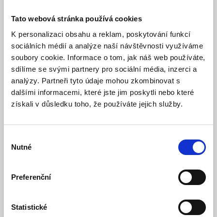
Tato webová stránka používá cookies
K personalizaci obsahu a reklam, poskytování funkcí
sociálních médií a analýze naší návštěvnosti využíváme
soubory cookie. Informace o tom, jak náš web používáte,
sdílíme se svými partnery pro sociální média, inzerci a
analýzy. Partneři tyto údaje mohou zkombinovat s
dalšími informacemi, které jste jim poskytli nebo které
získali v důsledku toho, že používáte jejich služby.
LEXI-Net Rozvaděč stojanový serverový LEXI
42U 800x1200 - černý
Skladem
Dostupnost:
Výběr
35 066 Kč
Nutné
souhlasu
Detail
Do košíku
Preferenční
Statistické