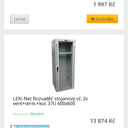
1 997 Kč
Detail
Do košíku
LEXI-Net Rozvaděč stojanový vč. 2x
vent+term.+kol. 37U 600x600
Skladem
Dostupnost:
13 874 Kč