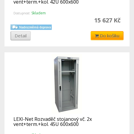
vent+term.+kol. 42U 600x600
Skladem
Dostupnost:
15 627 Kč
Detail
Do košíku
LEXI-Net Rozvaděč stojanový vč. 2x
vent+term.+kol. 45U 600x600