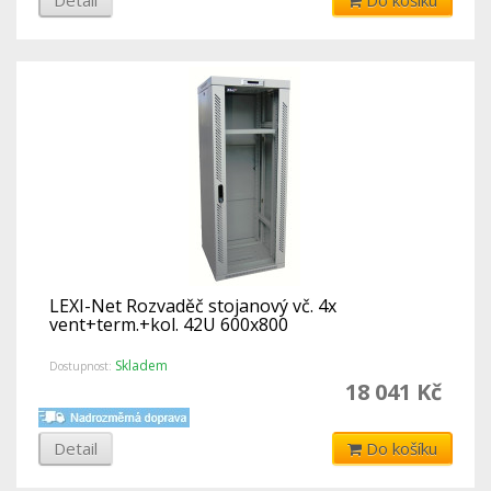
Detail
Do košíku
LEXI-Net Rozvaděč stojanový vč. 4x
vent+term.+kol. 42U 600x800
Skladem
Dostupnost:
18 041 Kč
Detail
Do košíku