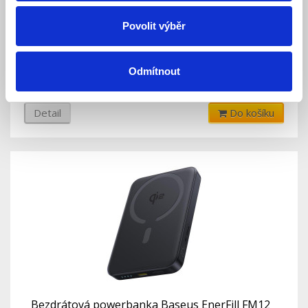
Bezdrátová powerbanka Baseus AM41 Qi2
Povolit výběr
10000mAh, 27W černá
Skladem
Dostupnost:
Odmítnout
1 190 Kč
Detail
Do košíku
Bezdrátová powerbanka Baseus EnerFill FM12