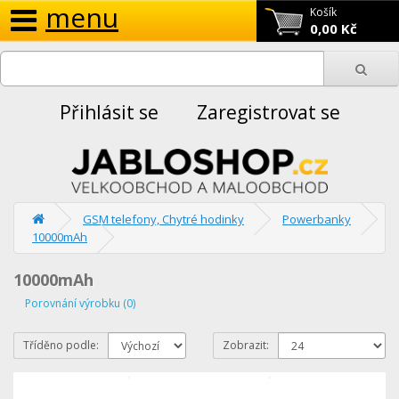
menu
Košík
0,00 Kč
Přihlásit se
Zaregistrovat se
GSM telefony, Chytré hodinky
Powerbanky
10000mAh
10000mAh
Porovnání výrobku (0)
Tříděno podle:
Zobrazit: