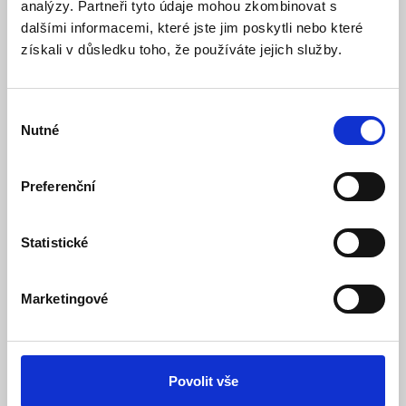
analýzy. Partneři tyto údaje mohou zkombinovat s
dalšími informacemi, které jste jim poskytli nebo které
získali v důsledku toho, že používáte jejich služby.
Bezdrátová powerbanka Anker MagGo
10000mAh, 35W s kabelem USB-C černá
Výběr
Skladem
Dostupnost:
Nutné
souhlasu
2 490 Kč
Detail
Do košíku
Preferenční
Statistické
Marketingové
Povolit vše