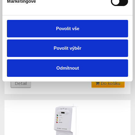
Marketingové
Povolit vše
AD05-KU68 - Vestavný spínaný zdroj 5V
Povolit výběr
Skladem
Dostupnost:
382 Kč
Odmítnout
478 Kč
Detail
Do košíku