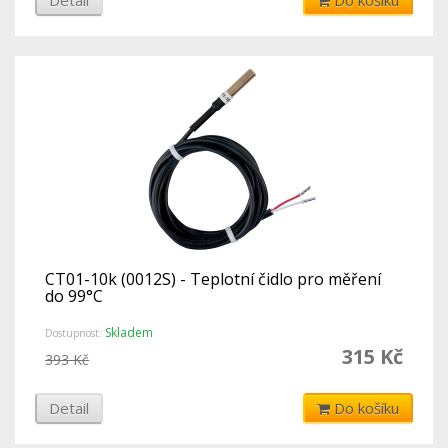
CT01-10k (0012S) - Teplotní čidlo pro měření
do 99°C
Skladem
Dostupnost:
315 Kč
393 Kč
Detail
Do košíku