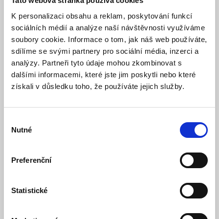
Tato webová stránka používá cookies
K personalizaci obsahu a reklam, poskytování funkcí
sociálních médií a analýze naší návštěvnosti využíváme
soubory cookie. Informace o tom, jak náš web používáte,
sdílíme se svými partnery pro sociální média, inzerci a
analýzy. Partneři tyto údaje mohou zkombinovat s
dalšími informacemi, které jste jim poskytli nebo které
získali v důsledku toho, že používáte jejich služby.
AD05-JACK - Napájecí zdroj 5V
Skladem
Dostupnost:
Výběr
252 Kč
Nutné
315 Kč
souhlasu
Detail
Do košíku
Preferenční
Statistické