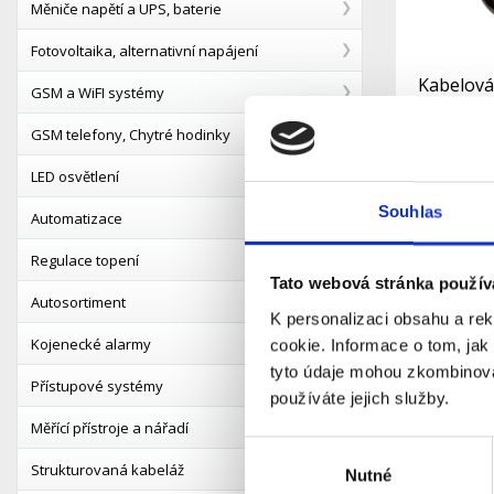
Měniče napětí a UPS, baterie
Fotovoltaika, alternativní napájení
Kabelová 
GSM a WiFI systémy
3x1,5mm2
MINI
GSM telefony, Chytré hodinky
S
Dostupnost:
LED osvětlení
Souhlas
Automatizace
Detail
Regulace topení
Tato webová stránka použív
Autosortiment
K personalizaci obsahu a re
Kojenecké alarmy
cookie. Informace o tom, jak
tyto údaje mohou zkombinovat
Přístupové systémy
používáte jejich služby.
Měřící přístroje a nářadí
Výběr
Strukturovaná kabeláž
Nutné
souhlasu