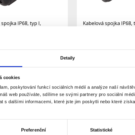
spojka IP68, typ I,
Kabelová spojka IP68, t
; 250V, 10A, šroubová
3x1,5mm2; 250V, 16A, 
MINI
kladem
Skladem
Dostupnost:
64 Kč
Detaily
Do košíku
Detail
á cookies
klam, poskytování funkcí sociálních médií a analýze naší návšt
 náš web používáte, sdílíme se svými partnery pro sociální média
 s dalšími informacemi, které jste jim poskytli nebo které získa
Preferenční
Statistické