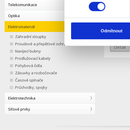
Telekomunikace
Kabelová 
Cat6, be
Optika
S
Dostupnost:
Elektromateriál
Odmítnout
Zahradní sloupky
Proudové a přepěťové ochrany
Detail
Navíjecí bubny
Prodlužovací kabely
Pohybová čidla
Zásuvky a rozbočovače
Časové spínače
Průchodky, spojky
Elektrotechnika
Síťové prvky