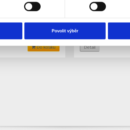
spojka IP68, typ I, RJ45
Kabelová spojka IP68, t
znástrojová
3x2.5mm2; 250V, 16A, 
kladem
Dočasně nedostup
Dostupnost:
Povolit výběr
159 Kč
Do košíku
Detail