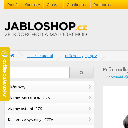
Domů
Kontakty
O nás
O nákupu
Podpora
Elektromateriál
Průchodky, spojky
Průchodky
Porovnání vý
Akční sety
Alarmy JABLOTRON - EZS
Alarmy ostatní - EZS
Kamerové systémy - CCTV