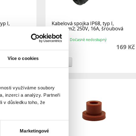
yp I,
Kabelová spojka IP68, typ I,
šroubová
5x1,5mm2; 250V, 16A, šroubová
Dočasně nedostupný
Dostupnost:
99 Kč
169 Kč
Více o cookies
Do košíku
Detail
ěvnosti využíváme soubory
, inzerci a analýzy. Partneři
li v důsledku toho, že
Marketingové