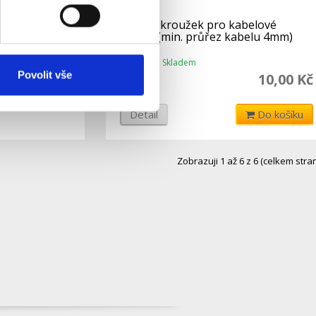
yp T,
Těsnící kroužek pro kabelové
bezšroubová
spojky (min. průřez kabelu 4mm)
ný
Skladem
Dostupnost:
Povolit vše
149 Kč
10,00 Kč
Detail
Do košíku
Zobrazuji 1 až 6 z 6 (celkem stran