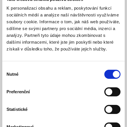
K personalizaci obsahu a reklam, poskytování funkcí
sociálních médií a analýze naší návštěvnosti využíváme
soubory cookie. Informace o tom, jak náš web používáte,
sdílíme se svými partnery pro sociální média, inzerci a
analýzy. Partneři tyto údaje mohou zkombinovat s
dalšími informacemi, které jste jim poskytli nebo které
získali v důsledku toho, že používáte jejich služby.
Samostatná řídicí jednotka PS-9000-XM-U
Výběr
Skladem
Dostupnost:
Nutné
souhlasu
2 733 Kč
2 907 Kč
Detail
Do košíku
Preferenční
Statistické
Marketingové