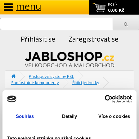
menu
Košík
0,00 Kč
Přihlásit se
Zaregistrovat se
Přístupové systémy PSL
Samostatné komponenty
Řídící jednotky
Řídící jednotky
Porovnání výrobku (0)
Souhlas
Detaily
Více o cookies
Tříděno podle:
Zobrazit:
Tato webová stránka používá cookies