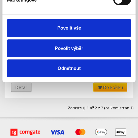
Povolit vše
Samostatná řídicí jednotka PS-9000-SD-U
Povolit výběr
Skladem
Dostupnost:
Odmítnout
2 927 Kč
3 372 Kč
Detail
Do košíku
Zobrazuji 1 až 2 z 2 (celkem stran 1)