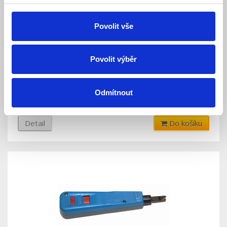
Povolit vše
Zářezový nástroj typu KRONE (neorigin.)
Povolit výběr
Skladem
Dostupnost:
Odmítnout
321 Kč
Detail
Do košíku