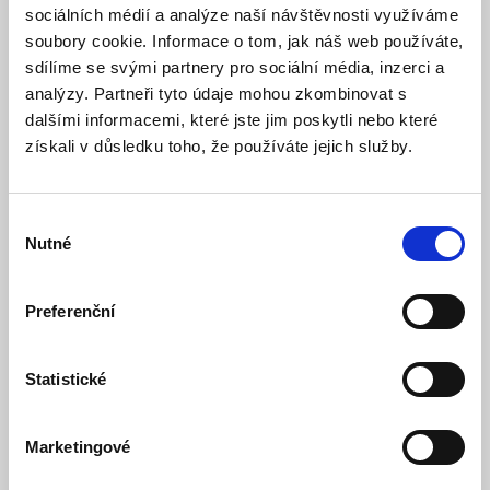
sociálních médií a analýze naší návštěvnosti využíváme
soubory cookie. Informace o tom, jak náš web používáte,
sdílíme se svými partnery pro sociální média, inzerci a
analýzy. Partneři tyto údaje mohou zkombinovat s
dalšími informacemi, které jste jim poskytli nebo které
získali v důsledku toho, že používáte jejich služby.
Zářezový nástroj se striprem jednoduchý větší
Výběr
Skladem
Dostupnost:
Nutné
souhlasu
25 Kč
Detail
Do košíku
Preferenční
Statistické
Marketingové