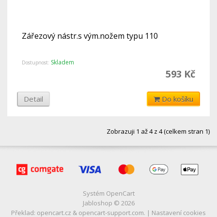
Zářezový nástr.s vým.nožem typu 110
Skladem
Dostupnost:
593 Kč
Detail
Do košíku
Zobrazuji 1 až 4 z 4 (celkem stran 1)
Systém
OpenCart
Jabloshop © 2026
Překlad:
opencart.cz
&
opencart-support.com
. |
Nastavení cookies