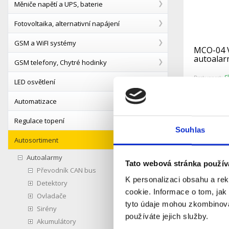
Měniče napětí a UPS, baterie
Fotovoltaika, alternativní napájení
GSM a WiFI systémy
MCO-04 
autoala
GSM telefony, Chytré hodinky
S
Dostupnost:
LED osvětlení
707 Kč
Automatizace
Detail
Regulace topení
Souhlas
Autosortiment
Autoalarmy
Tato webová stránka použív
Převodník CAN bus
K personalizaci obsahu a re
Detektory
cookie. Informace o tom, jak
Ovladače
tyto údaje mohou zkombinovat
Sirény
používáte jejich služby.
Akumulátory