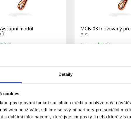
Výstupní modul
MCB-03 Inovovaný pře
rmů
bus
kladem
Skladem
Dostupnost:
664 Kč
848 Kč
Do košíku
Detail
Detaily
á cookies
klam, poskytování funkcí sociálních médií a analýze naší návšt
 náš web používáte, sdílíme se svými partnery pro sociální média
 s dalšími informacemi, které jste jim poskytli nebo které získa