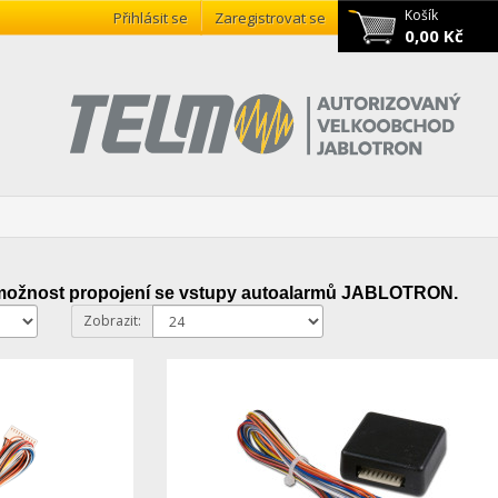
Košík
Přihlásit se
Zaregistrovat se
0,00 Kč
 možnost propojení se vstupy autoalarmů JABLOTRON.
Zobrazit: