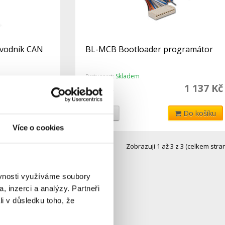
vodník CAN
BL-MCB Bootloader programátor
Skladem
Dostupnost:
797 Kč
1 137 Kč
1 210 Kč
Do košíku
Detail
Do košíku
Více o cookies
Zobrazuji 1 až 3 z 3 (celkem stran
ěvnosti využíváme soubory
, inzerci a analýzy. Partneři
li v důsledku toho, že