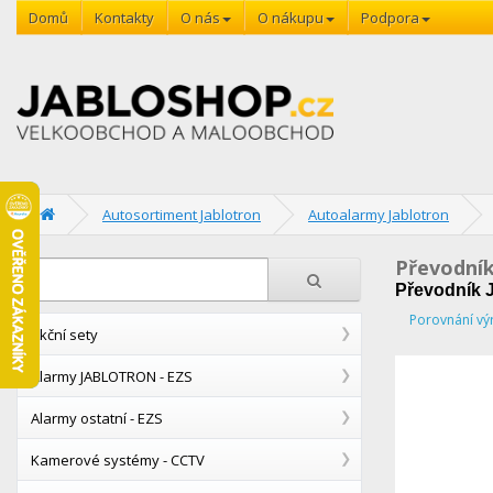
Domů
Kontakty
O nás
O nákupu
Podpora
Autosortiment Jablotron
Autoalarmy Jablotron
Převodník
Převodník 
Porovnání vý
Akční sety
Alarmy JABLOTRON - EZS
Alarmy ostatní - EZS
Kamerové systémy - CCTV