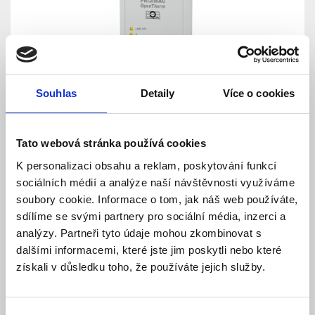
Souhlas
Detaily
Více o cookies
PH-PK25 - Přijímač pro kotle s OpenTherm
Skladem
Tato webová stránka používá cookies
Dostupnost:
2 710 Kč
3 388 Kč
K personalizaci obsahu a reklam, poskytování funkcí
sociálních médií a analýze naší návštěvnosti využíváme
Detail
Do košíku
soubory cookie. Informace o tom, jak náš web používáte,
sdílíme se svými partnery pro sociální média, inzerci a
analýzy. Partneři tyto údaje mohou zkombinovat s
dalšími informacemi, které jste jim poskytli nebo které
získali v důsledku toho, že používáte jejich služby.