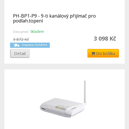
PH-BP1-P9 - 9-ti kanálový přijímač pro
podlah.topení
Skladem
Dostupnost:
3 098 Kč
3 872 Kč
Detail
Do košíku