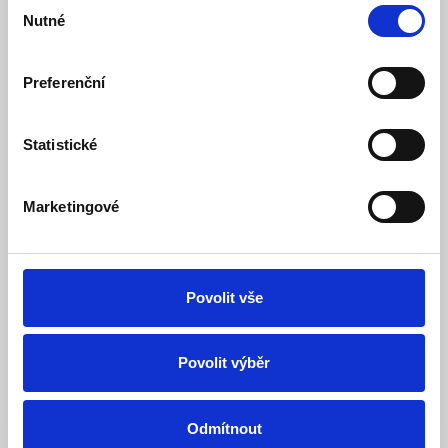
Výběr
Nutné
souhlasu
Preferenční
PH-WS01 - Přijímač pod vypínač
Statistické
Skladem
Dostupnost:
1 053 Kč
1 316 Kč
Marketingové
Detail
Do košíku
Povolit vše
Povolit výběr
Odmítnout