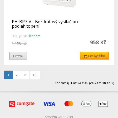
PH-BP7-V - Bezdrátový vysílač pro
podlah.topení
Skladem
Dostupnost:
958 Kč
1 198 Kč
Detail
Do košíku
1
2
>
>|
Zobrazuji 1 až 24 z 45 (celkem stran 2)
Systém
OpenCart