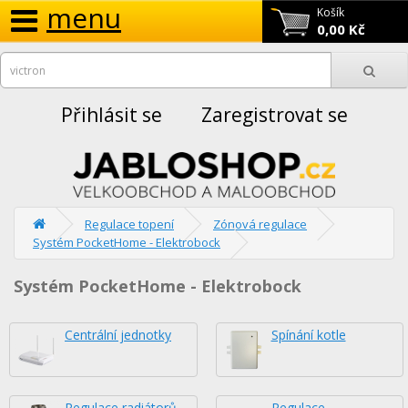
menu
Košík
0,00 Kč
Přihlásit se
Zaregistrovat se
Regulace topení
Zónová regulace
Systém PocketHome - Elektrobock
Systém PocketHome - Elektrobock
Centrální jednotky
Spínání kotle
Regulace radiátorů
Regulace