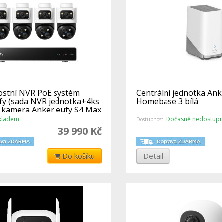
stní NVR PoE systém
Centrální jednotka Ank
fy (sada NVR jednotka+4ks
Homebase 3 bílá
 kamera Anker eufy S4 Max
kladem
Dočasně nedostup
Dostupnost:
39 990 Kč
Do košíku
Detail