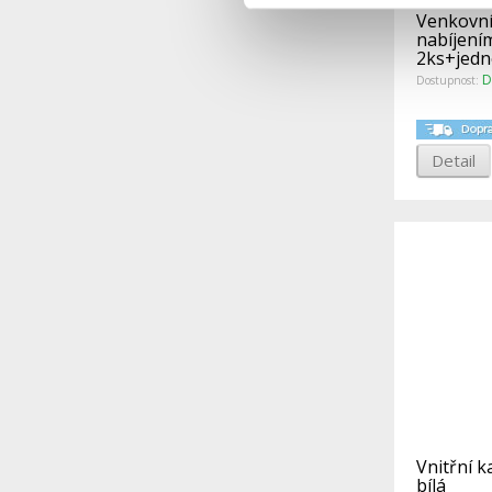
Venkovní
nabíjení
2ks+jedn
D
Dostupnost:
Detail
Vnitřní 
bílá