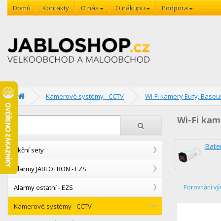
Domů
Kontakty
O nás
O nákupu
Podpora
Kamerové systémy - CCTV
Wi-Fi kamery Eufy, Baseu
Wi-Fi kam
Bate
Akční sety
Alarmy JABLOTRON - EZS
Alarmy ostatní - EZS
Porovnání vý
Kamerové systémy - CCTV