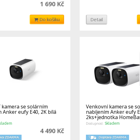
1 690 Kč
Do košíku
Detail
 kamera se solárním
Venkovní kamera se so
 Anker eufy E40, 2K bílá
nabíjením Anker eufy E
2ks+jednotka HomeBase
kladem
Skladem
Dostupnost:
4 490 Kč