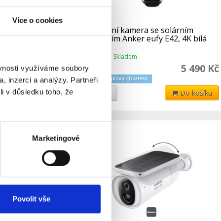
Více o cookies
lárním
Venkovní kamera se solárním
37 (sada
nabíjením Anker eufy E42, 4K bílá
e Mini), 2K
ný
Skladem
Dostupnost:
11 990 Kč
5 490 Kč
ěvnosti využíváme soubory
, inzerci a analýzy. Partneři
li v důsledku toho, že
Detail
Do košíku
Marketingové
Povolit vše