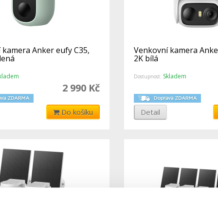
 kamera Anker eufy C35,
Venkovní kamera Anker
lená
2K bílá
kladem
Skladem
Dostupnost:
2 990 Kč
Do košíku
Detail