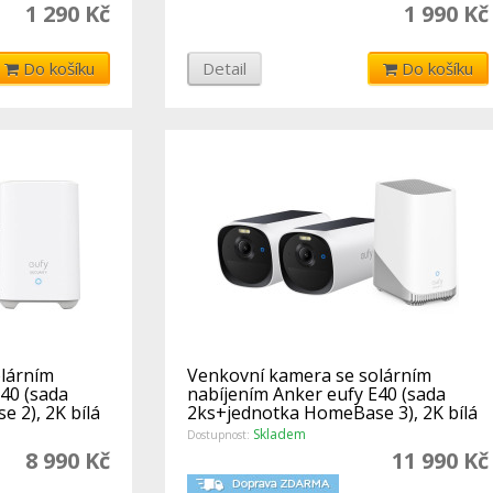
1 290 Kč
1 990 Kč
Do košíku
Detail
Do košíku
lárním
Venkovní kamera se solárním
40 (sada
nabíjením Anker eufy E40 (sada
 2), 2K bílá
2ks+jednotka HomeBase 3), 2K bílá
Skladem
Dostupnost:
8 990 Kč
11 990 Kč