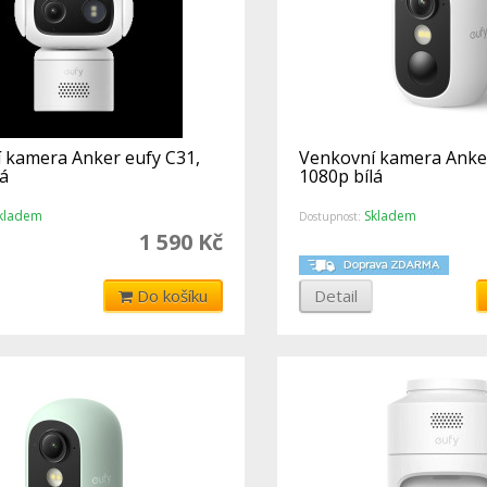
 kamera Anker eufy C31,
Venkovní kamera Anker
lá
1080p bílá
kladem
Skladem
Dostupnost:
1 590 Kč
Do košíku
Detail