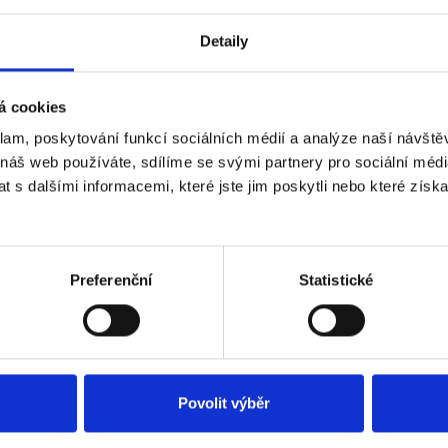
Detaily
 kamera se solárním
Venkovní kamera se so
m Anker eufy C37 (sada
nabíjením Anker eufy C
otka HomeBase Mini), 2K
4ks+jednotka HomeBas
á cookies
bílá
očasně nedostupný
Dočasně nedostup
Dostupnost:
6 990 Kč
klam, poskytování funkcí sociálních médií a analýze naší návšt
 náš web používáte, sdílíme se svými partnery pro sociální média
 s dalšími informacemi, které jste jim poskytli nebo které získa
Detail
Preferenční
Statistické
Povolit výběr