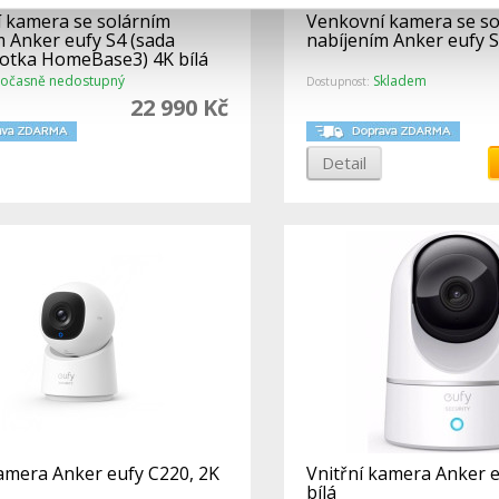
 kamera se solárním
Venkovní kamera se so
m Anker eufy S4 (sada
nabíjením Anker eufy S4
otka HomeBase3) 4K bílá
očasně nedostupný
Skladem
Dostupnost:
22 990 Kč
Detail
kamera Anker eufy C220, 2K
Vnitřní kamera Anker e
bílá