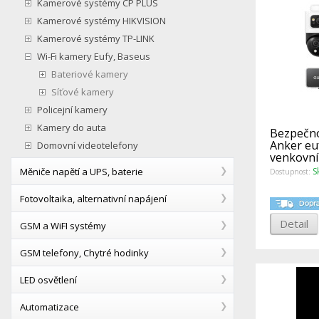
Kamerové systémy CP PLUS
Kamerové systémy HIKVISION
Kamerové systémy TP-LINK
Wi-Fi kamery Eufy, Baseus
Bateriové kamery
Síťové kamery
Policejní kamery
Kamery do auta
Bezpečno
Anker eu
Domovní videotelefony
venkovní
4K)
Měniče napětí a UPS, baterie
S
Dostupnost:
Fotovoltaika, alternativní napájení
Detail
GSM a WiFI systémy
GSM telefony, Chytré hodinky
LED osvětlení
Automatizace