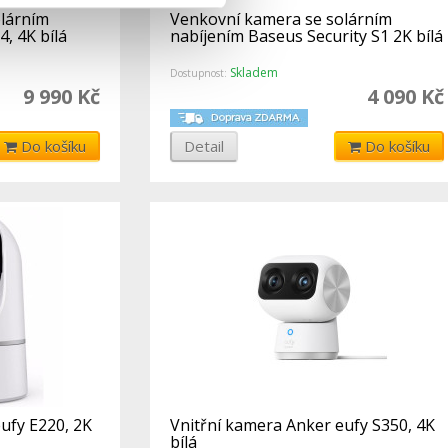
lárním
Venkovní kamera se solárním
, 4K bílá
nabíjením Baseus Security S1 2K bílá
Skladem
Dostupnost:
9 990 Kč
4 090 Kč
Do košíku
Detail
Do košíku
ufy E220, 2K
Vnitřní kamera Anker eufy S350, 4K
bílá