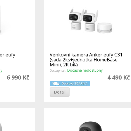
er eufy
Venkovní kamera Anker eufy C31
(sada 2ks+jednotka HomeBase
Mini), 2K bílá
ný
Dočasně nedostupný
Dostupnost:
6 990 Kč
4 490 Kč
Detail