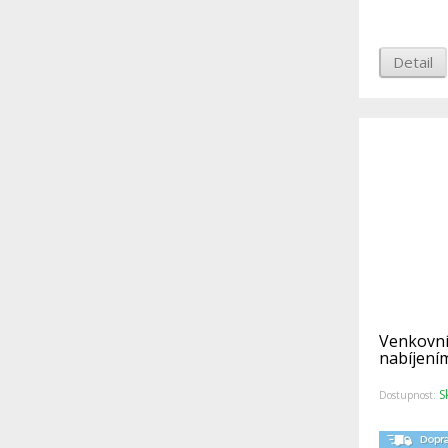
Detail
Venkovní
nabíjením
S
Dostupnost: