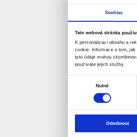
Souhlas
Venkovní
nabíjení
2ks+jedn
Tato webová stránka použív
bílá
D
Dostupnost:
K personalizaci obsahu a re
cookie. Informace o tom, jak
tyto údaje mohou zkombinovat
Detail
používáte jejich služby.
Výběr
Nutné
souhlasu
Odmítnout