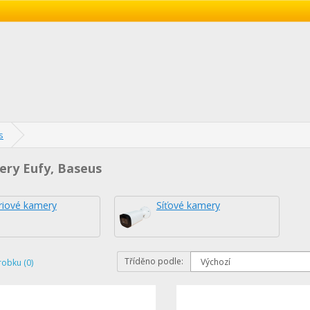
s
ery Eufy, Baseus
riové kamery
Síťové kamery
Tříděno podle:
robku (0)