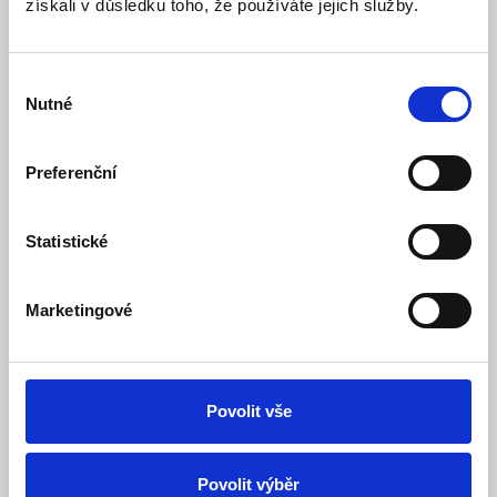
získali v důsledku toho, že používáte jejich služby.
Výběr
Nutné
souhlasu
Preferenční
Statistické
Sestava Chytrý Ventil PEVEKO s Wi-Fi, ochrana
před vytopením vodou - DN20
Marketingové
Dostupnost do týdne
Dostupnost:
10 489 Kč
Povolit vše
Detail
Do košíku
Povolit výběr