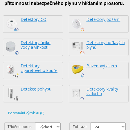
přítomnosti nebezpečného plynu v hlídaném prostoru.
Detektory CO
Detektory požární
Detektory úniku
Detektory hořlavých
vody a vlhkosti
plynů
Detektory
Bazénový alarm
cigaretového kouře
Detekce pohybu
Detektory kvality
vzduchu
Porovnání výrobku (0)
Tříděno podle:
Zobrazit: