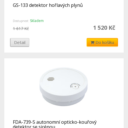
GS-133 detektor hořlavých plynů
Skladem
Dostupnost:
1 520 Kč
1 617 Kč
Detail
Do košíku
FDA-739-S autonomní opticko-kouřový
detektor se sirénou