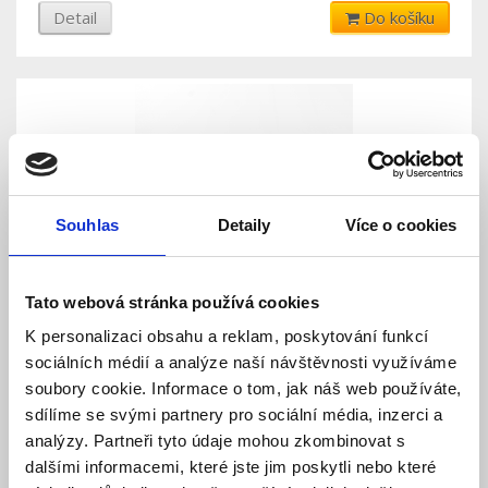
Detail
Do košíku
Souhlas
Detaily
Více o cookies
Tato webová stránka používá cookies
GS-202 (230V) - Detektor hořlavých plynů
K personalizaci obsahu a reklam, poskytování funkcí
sociálních médií a analýze naší návštěvnosti využíváme
Skladem
Dostupnost:
soubory cookie. Informace o tom, jak náš web používáte,
1 488 Kč
sdílíme se svými partnery pro sociální média, inzerci a
analýzy. Partneři tyto údaje mohou zkombinovat s
Detail
Do košíku
dalšími informacemi, které jste jim poskytli nebo které