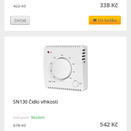
338 Kč
422 Kč
Detail
Do košíku
SN130 Čidlo vlhkosti
Skladem
Dostupnost:
542 Kč
678 Kč