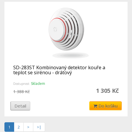
SD-283ST Kombinovaný detektor kouře a
teplot se sirénou - drátový
Skladem
Dostupnost:
1 305 Kč
1 388 Kč
Detail
Do košíku
1
2
>
>|