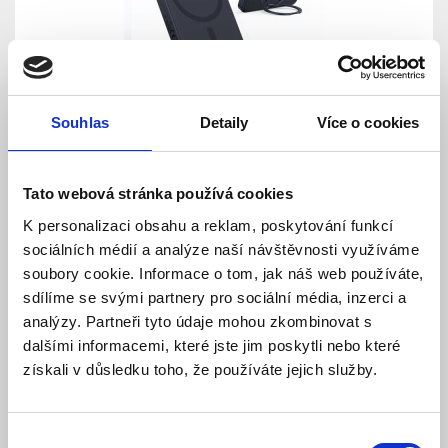
Souhlas
Detaily
Více o cookies
Bezdrátová powerbanka Baseus PicoGo Qi2
5000mAh, 20W černá
Skladem
Dostupnost:
Tato webová stránka používá cookies
659 Kč
K personalizaci obsahu a reklam, poskytování funkcí
sociálních médií a analýze naší návštěvnosti využíváme
Detail
Do košíku
soubory cookie. Informace o tom, jak náš web používáte,
sdílíme se svými partnery pro sociální média, inzerci a
analýzy. Partneři tyto údaje mohou zkombinovat s
dalšími informacemi, které jste jim poskytli nebo které
získali v důsledku toho, že používáte jejich služby.
Výběr