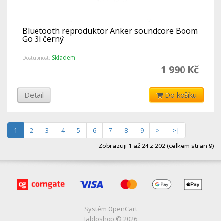
Bluetooth reproduktor Anker soundcore Boom
Go 3i černý
Skladem
Dostupnost:
1 990 Kč
Detail
Do košíku
1
2
3
4
5
6
7
8
9
>
>|
Zobrazuji 1 až 24 z 202 (celkem stran 9)
Systém
OpenCart
Jabloshop © 2026