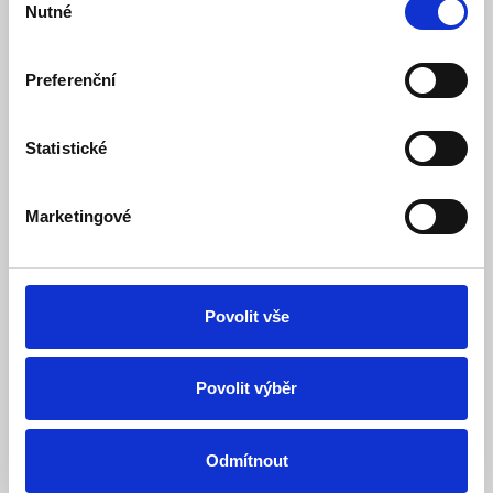
Nutné
souhlasu
Preferenční
Bezdrátová powerbanka Baseus PicoGo Qi2
5000mAh, 20W modrá
Statistické
Skladem
Dostupnost:
659 Kč
Marketingové
Detail
Do košíku
Povolit vše
Povolit výběr
Odmítnout