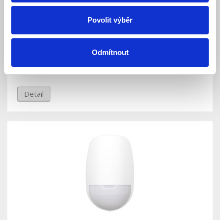
DS-PDCL12-EG2-WE AX PRO stropní PIR
Povolit výběr
detektor, detekce na 12 m, 360 °
Skladem
Dostupnost:
Odmítnout
Cena po přihlášení pro registrované zákazníky
Detail