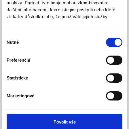
analýzy. Partneři tyto údaje mohou zkombinovat s
dalšími informacemi, které jste jim poskytli nebo které
DS-PDCM15PF-IR Kamerový modul pro
získali v důsledku toho, že používáte jejich služby.
venkovní PIR detektor DS-PDTT15AM-LM-WE
Skladem
Dostupnost:
Výběr
Cena po přihlášení pro registrované zákazníky
Nutné
souhlasu
Detail
Preferenční
Statistické
Marketingové
Povolit vše