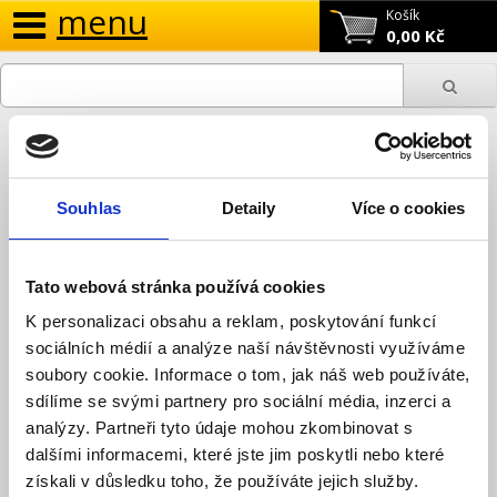
menu
Košík
0,00 Kč
Přihlásit se
Zaregistrovat se
Souhlas
Detaily
Více o cookies
Pro firmy
Tato webová stránka používá cookies
Pro firmy
K personalizaci obsahu a reklam, poskytování funkcí
sociálních médií a analýze naší návštěvnosti využíváme
soubory cookie. Informace o tom, jak náš web používáte,
Jste živnostník nebo máte firmu a chcete dosáhnout na lepší
sdílíme se svými partnery pro sociální média, inzerci a
vstupní ceny výrobků Jablotron?
analýzy. Partneři tyto údaje mohou zkombinovat s
Napište nám
.
dalšími informacemi, které jste jim poskytli nebo které
získali v důsledku toho, že používáte jejich služby.
Na lepší ceny zpravidla dosahují především
montážníci alarmů,