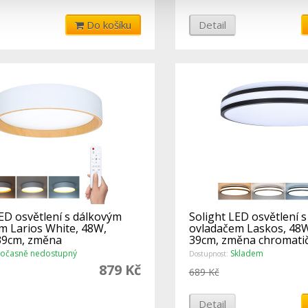
Do košíku
Detail
ED osvětlení s dálkovým
Solight LED osvětlení 
m Larios White, 48W,
ovladačem Laskos, 48W
39cm, změna
39cm, změna chromatič
nosti, st
stmívate
očasně nedostupný
Skladem
Dostupnost:
879 Kč
689 Kč
Detail