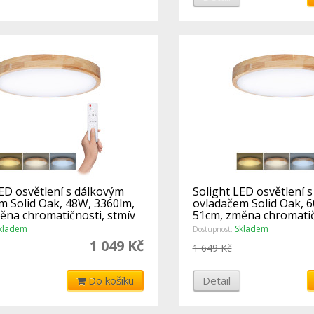
ED osvětlení s dálkovým
Solight LED osvětlení 
m Solid Oak, 48W, 3360lm,
ovladačem Solid Oak, 
ěna chromatičnosti, stmív
51cm, změna chromatič
kladem
Skladem
Dostupnost:
1 049 Kč
1 649 Kč
Do košíku
Detail