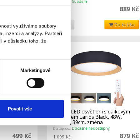
Skladem
Dostupnost:
999 Kč
889 Kč
1 099 Kč
Do košíku
Detail
Do košíku
ěvnosti využíváme soubory
, inzerci a analýzy. Partneři
li v důsledku toho, že
Marketingové
Povolit vše
s dálkovým
Solight LED osvětlení s dálkovým
3360lm,
ovladačem Larios Black, 48W,
nosti,
3360lm, 39cm, změna
chromatičnosti, st
Dočasně nedostupný
Dostupnost:
499 Kč
879 Kč
1 099 Kč