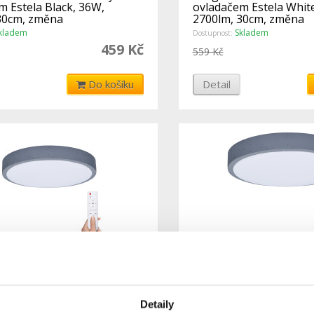
m Estela Black, 36W,
ovladačem Estela Whit
30cm, změna
2700lm, 30cm, změna
nosti, st
chromatičnosti, st
kladem
Skladem
Dostupnost:
459 Kč
559 Kč
Do košíku
Detail
ED osvětlení s dálkovým
Solight LED osvětlení 
m Grey , 48W, 3360lm,
ovladačem Grey, 60W, 
ěna chromatičnosti,
změna chromatičnosti,
Detaily