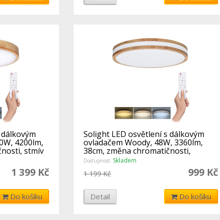
s dálkovým
Solight LED osvětlení s dálkovým
60W, 4200lm,
ovladačem Woody, 48W, 3360lm,
nosti, stmív
38cm, změna chromatičnosti,
stmívatel
Skladem
Dostupnost:
1 399 Kč
999 Kč
1 199 Kč
Do košíku
Detail
Do košíku