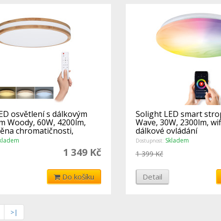
ED osvětlení s dálkovým
Solight LED smart stro
m Woody, 60W, 4200lm,
Wave, 30W, 2300lm, wif
ěna chromatičnosti,
dálkové ovládání
kladem
Skladem
Dostupnost:
1 349 Kč
1 399 Kč
Do košíku
Detail
>|