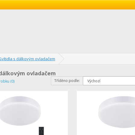
Svítidla s dálkovým ovladačem
s dálkovým ovladačem
Tříděno podle:
robku (0)