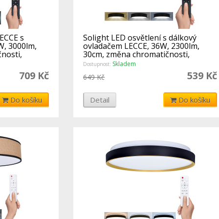
LECCE s
Solight LED osvětlení s dálkový
W, 3000lm,
ovladačem LECCE, 36W, 2300lm,
nosti,
30cm, změna chromatičnosti,
stmívateln
Skladem
Dostupnost:
709 Kč
539 Kč
649 Kč
Do košíku
Detail
Do košíku