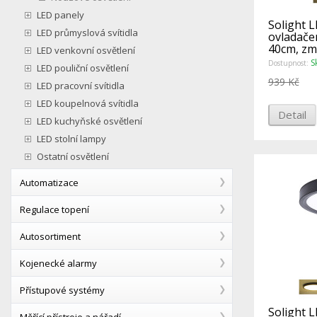
LED panely
Solight L
LED průmyslová svítidla
ovladače
40cm, zm
LED venkovní osvětlení
stmívat
S
Dostupnost:
LED pouliční osvětlení
939 Kč
LED pracovní svítidla
LED koupelnová svítidla
Detail
LED kuchyňské osvětlení
LED stolní lampy
Ostatní osvětlení
Automatizace
Regulace topení
Autosortiment
Kojenecké alarmy
Přístupové systémy
Solight L
Měřící přístroje a nářadí