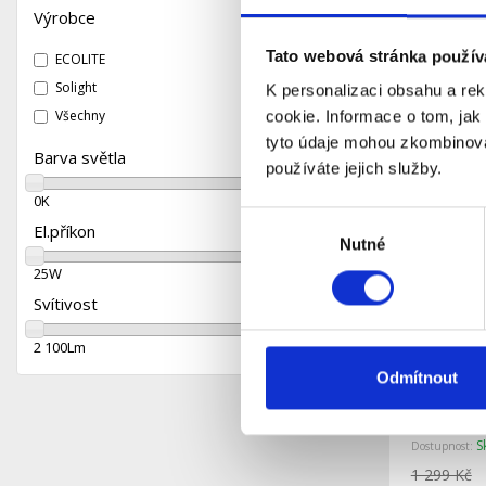
stmívatel
S
Dostupnost:
Výrobce
899 Kč
Tato webová stránka použív
ECOLITE
Detail
Solight
K personalizaci obsahu a re
Všechny
cookie. Informace o tom, jak
tyto údaje mohou zkombinovat
Barva světla
používáte jejich služby.
0
K
2 700
K
Výběr
El.příkon
Nutné
souhlasu
25
W
211
W
Svítivost
2 100
Lm
10 020
Lm
Odmítnout
Solight L
ovladače
51cm, zm
S
Dostupnost:
1 299 Kč