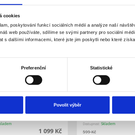
kladem
Skladem
Dostupnost:
749 Kč
1 199 Kč
á cookies
Do košíku
Detail
klam, poskytování funkcí sociálních médií a analýze naší návšt
 náš web používáte, sdílíme se svými partnery pro sociální média
 s dalšími informacemi, které jste jim poskytli nebo které získa
Preferenční
Statistické
Povolit výběr
ED osvětlení s dálkovým
Solight LED osvětlení 
m Iron Oak, 60W, 4200lm,
ovladačem Jamil, 48W, 
ěna chromatičnosti, stmíva
40cm, změna chromatič
stmívatel
kladem
Skladem
Dostupnost:
1 099 Kč
599 Kč