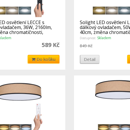
ED osvětlení LECCE s
Solight LED osvětlení 
ovladačem, 36W, 2160lm,
dálkový ovladačem, 50
ěna chromatičnosti,
40cm, změna chromatič
ln
stmívateln
kladem
Skladem
Dostupnost:
589 Kč
849 Kč
Do košíku
Detail