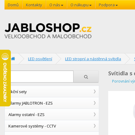
Domů
Kontakty
O nás
O nákupu
Podpora
LED osvětlení
LED stropní a nástěnná svítidla
Svítidla 
Porovnání vý
Akční sety
Alarmy JABLOTRON - EZS
Alarmy ostatní - EZS
Kamerové systémy - CCTV