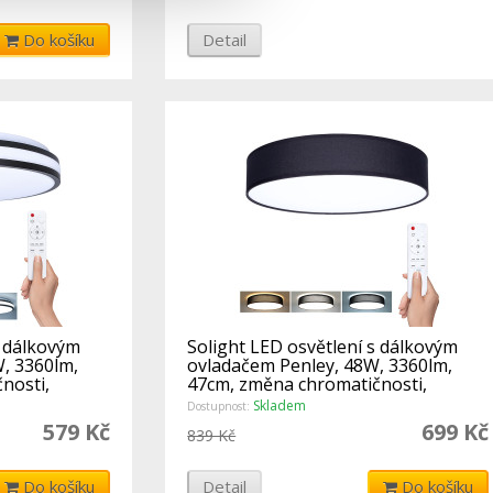
Do košíku
Detail
s dálkovým
Solight LED osvětlení s dálkovým
, 3360lm,
ovladačem Penley, 48W, 3360lm,
nosti,
47cm, změna chromatičnosti,
stmívate
Skladem
Dostupnost:
579 Kč
699 Kč
839 Kč
Do košíku
Detail
Do košíku