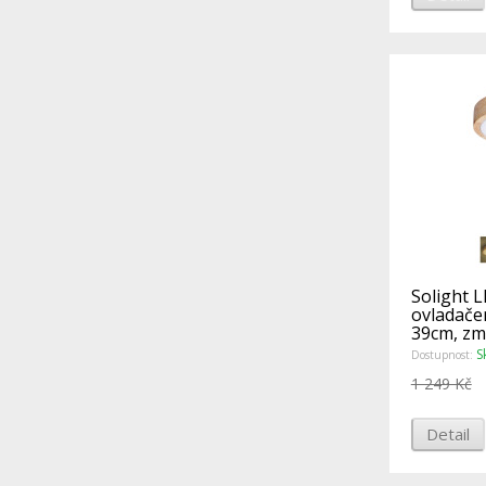
Solight L
ovladače
39cm, zm
S
Dostupnost:
1 249 Kč
Detail