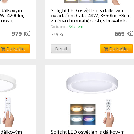
s dálkovým
Solight LED osvětlení s dálkovým
W, 4200lm,
ovladačem Cala, 48W, 3360lm, 38cm,
nosti,
změna chromatičnosti, stmívateln
Skladem
Dostupnost:
979 Kč
669 Kč
799 Kč
Do košíku
Detail
Do košíku
s dálkovým
Solight LED osvětlení s dálkovým