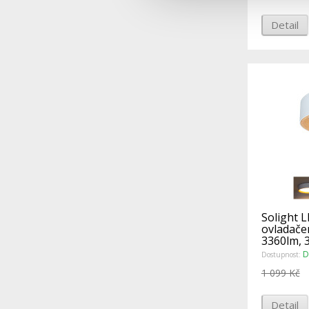
Detail
Solight L
ovladače
3360lm, 
chromatič
D
Dostupnost:
1 099 Kč
Detail