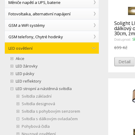
Měniče napětí a UPS, baterie
Fotovoltaika, alternativní napájení
Solight L
GSM a WiFI systémy
dálkový 
30cm, zm
GSM telefony, Chytré hodinky
stmívate
S
Dostupnost:
699 Kč
LED osvětlení
Akce
Detail
LED žárovky
LED pásky
LED reflektory
LED stropní a nástěnná svítidla
Svítidla základní
Svítidla designová
Svítidla s pohybovým senzorem
Svítidla s dálkovým ovladačem
Pohybová čidla
Nouzové osvětlení