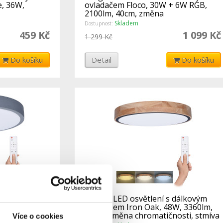
e, 36W,
ovladačem Floco, 30W + 6W RGB,
2100lm, 40cm, změna
chromatičnosti,
Skladem
Dostupnost:
459 Kč
1 099 Kč
1 299 Kč
Do košíku
Detail
Do košíku
s dálkovým
Solight LED osvětlení s dálkovým
4200lm, 49cm,
ovladačem Iron Oak, 48W, 3360lm,
 stmívateln
40cm, změna chromatičnosti, stmíva
Více o cookies