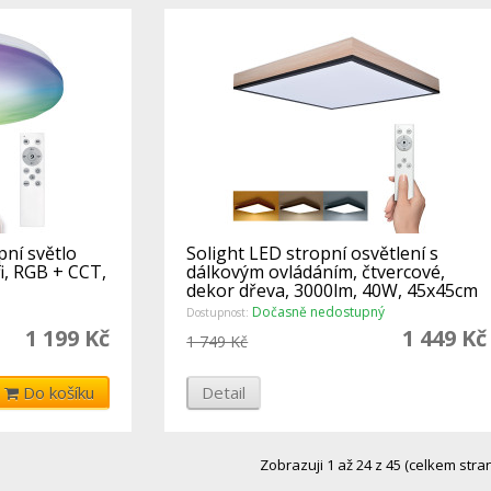
pní světlo
Solight LED stropní osvětlení s
i, RGB + CCT,
dálkovým ovládáním, čtvercové,
dekor dřeva, 3000lm, 40W, 45x45cm
Dočasně nedostupný
Dostupnost:
1 199 Kč
1 449 Kč
1 749 Kč
Do košíku
Detail
Zobrazuji 1 až 24 z 45 (celkem stran