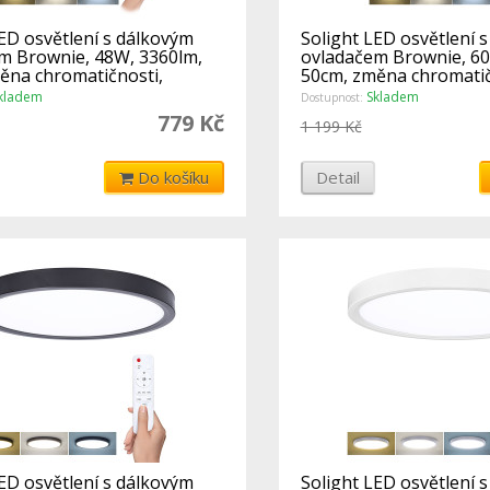
ED osvětlení s dálkovým
Solight LED osvětlení 
m Brownie, 48W, 3360lm,
ovladačem Brownie, 60
ěna chromatičnosti,
50cm, změna chromatič
stmívat
kladem
Skladem
Dostupnost:
779 Kč
1 199 Kč
Do košíku
Detail
ED osvětlení s dálkovým
Solight LED osvětlení 