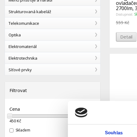
ovladače
2700lm, 
Strukturovaná kabeláž
chromatič
S
Dostupnost:
559 Kč
Telekomunikace
Optika
Detail
Elektromateriál
Elektrotechnika
Síťové prvky
Filtrovat
Cena
450
Kč
2 230
Kč
Solight L
ovladače
Skladem
38cm, zm
Souhlas