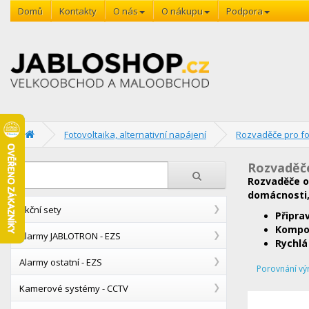
Domů
Kontakty
O nás
O nákupu
Podpora
Fotovoltaika, alternativní napájení
Rozvaděče pro fo
Rozvaděče
Rozvaděče o
domácnosti, 
Akční sety
Připra
Kompo
Alarmy JABLOTRON - EZS
Rychlá
Alarmy ostatní - EZS
Porovnání vý
Kamerové systémy - CCTV