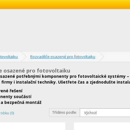
tovoltaiku
Rozvaděče osazené pro fotovoltaiku
 osazené pro fotovoltaiku
sazené potřebnými komponenty pro fotovoltaické systémy – 
firmy i instalační techniky. Ušetřete čas a zjednodušte instala
vené řešení
nenty součástí
 a bezpečná montáž
Tříděno podle:
robku (0)