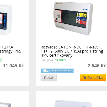
+T2 IKA
Rozvaděč EATON R-DC1T1-Rev01,
stringy IP65
T1+T2 (500V DC / 15A) pro 1 string
IP40 certifikovaný
ný
Skladem
Dostupnost:
11 045 Kč
2 646 Kč
Detail
Do košíku