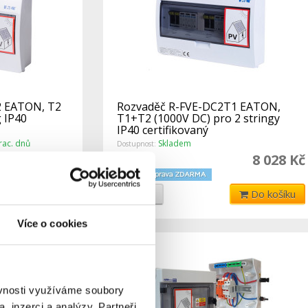
2 EATON, T2
Rozvaděč R-FVE-DC2T1 EATON,
g IP40
T1+T2 (1000V DC) pro 2 stringy
IP40 certifikovaný
ac. dnů
Skladem
Dostupnost:
2 631 Kč
8 028 Kč
Do košíku
Detail
Do košíku
Více o cookies
ěvnosti využíváme soubory
, inzerci a analýzy. Partneři