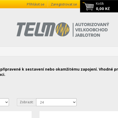
Košík
Přihlásit se
Zaregistrovat se
0,00 Kč
připravené k sestavení nebo okamžitému zapojení. Vhodné p
ci.
Zobrazit: