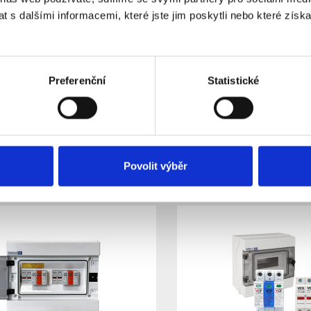
 s dalšími informacemi, které jste jim poskytli nebo které získa
č R-FVE-DC2T2 EATON, T2
Rozvaděč R-FVE-Z3 (AC
Preferenční
Statistické
) pro 2 stringy IP40
certifikovaný
vaný
kladem
Skladem
Dostupnost:
4 491 Kč
Do košíku
Detail
Povolit výběr