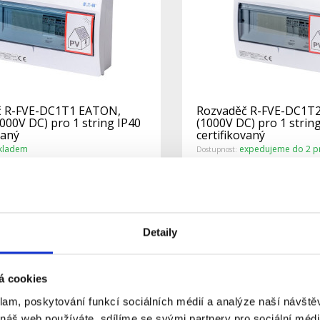
č R-FVE-DC1T1 EATON,
Rozvaděč R-FVE-DC1T
000V DC) pro 1 string IP40
(1000V DC) pro 1 strin
vaný
certifikovaný
kladem
expedujeme do 2 pr
Dostupnost:
4 651 Kč
Do košíku
Detail
Detaily
á cookies
klam, poskytování funkcí sociálních médií a analýze naší návšt
 náš web používáte, sdílíme se svými partnery pro sociální média