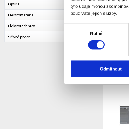
Optika
tyto údaje mohou zkombinovat
používáte jejich služby.
Elektromateriál
Elektrotechnika
Výběr
Rozvadě
Nutné
souhlasu
Síťové prvky
(1000V DC
certifiko
S
Dostupnost:
Detail
Odmítnout