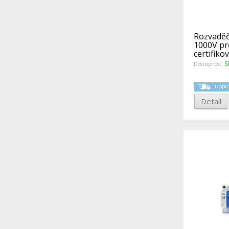
Rozvaděč
1000V pro
certifiko
S
Dostupnost:
Detail