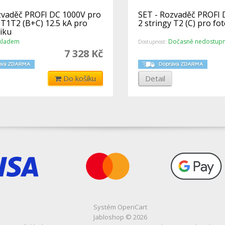
zvaděč PROFI DC 1000V pro
SET - Rozvaděč PROFI 
 T1T2 (B+C) 12.5 kA pro
2 stringy T2 (C) pro fo
iku
kladem
Dočasně nedostup
Dostupnost:
7 328 Kč
Do košíku
Detail
Systém
OpenCart
Jabloshop © 2026