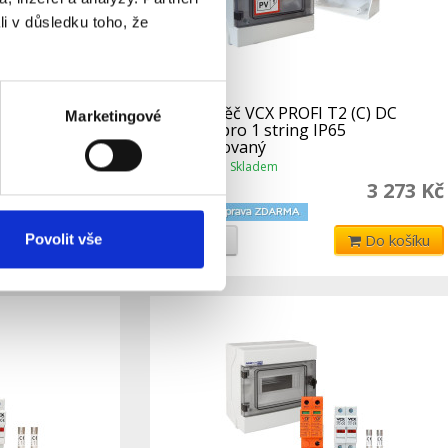
li v důsledku toho, že
 IP40/20)
Rozvaděč VCX PROFI T2 (C) DC
Marketingové
1000V pro 1 string IP65
certifikovaný
Skladem
Dostupnost:
3 969 Kč
3 273 Kč
Do košíku
Detail
Do košíku
Povolit vše