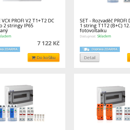
 VCX PROFI V2 T1+T2 DC
SET - Rozvaděč PROFI 
 2 stringy IP65
1 string T1T2 (B+C) 12
vaný
fotovoltaiku
kladem
Skladem
Dostupnost:
7 122 Kč
Do košíku
Detail