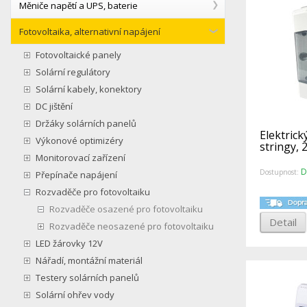
Měniče napětí a UPS, baterie
Fotovoltaika, alternativní napájení
Fotovoltaické panely
Solární regulátory
Solární kabely, konektory
DC jištění
Držáky solárních panelů
Elektrick
Výkonové optimizéry
stringy, 
Monitorovací zařízení
D
Dostupnost:
Přepínače napájení
Rozvaděče pro fotovoltaiku
Rozvaděče osazené pro fotovoltaiku
Detail
Rozvaděče neosazené pro fotovoltaiku
LED žárovky 12V
Nářadí, montážní materiál
Testery solárních panelů
Solární ohřev vody