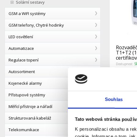
Solární sestavy
GSM a WiFI systémy
GSM telefony, Chytré hodinky
LED osvětlení
Rozvadě
Automatizace
T1+T2 (1
certifiko
Regulace topení
S
Dostupnost:
Autosortiment
Kojenecké alarmy
Detail
Přístupové systémy
Souhlas
Měřící přístroje a nářadí
Strukturovaná kabeláž
Tato webová stránka použív
K personalizaci obsahu a re
Telekomunikace
cookie. Informace o tom, jak