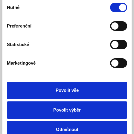
Výběr
Skladem
Dostupnost:
Nutné
souhlasu
1 162 Kč
1 452 Kč
Detail
Do košíku
Preferenční
Statistické
Marketingové
Povolit vše
PT713-EI - Inteligentní termostat pro
Povolit výběr
podlahové topení
Skladem
Dostupnost:
Odmítnout
1 452 Kč
1 815 Kč