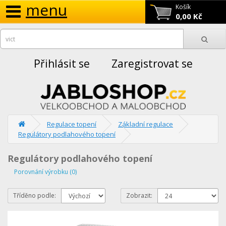
menu
Košík
0,00 Kč
Přihlásit se
Zaregistrovat se
Regulace topení
Základní regulace
Regulátory podlahového topení
Regulátory podlahového topení
Porovnání výrobku (0)
Tříděno podle:
Zobrazit: