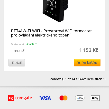
PT741W-EI WIFI - Prostorový WiFi termostat
pro ovládání elektrického topení
Skladem
Dostupnost:
1 152 Kč
1 440 Kč
Detail
Do košíku
Zobrazuji 1 až 14 z 14 (celkem stran 1)