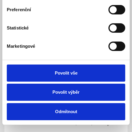
LEXI-Net Patch kabel 09/125, LC-ST, 2m duplex
Preferenční
Dočasně nedostupný
Dostupnost:
202 Kč
Statistické
Detail
Marketingové
Povolit vše
Povolit výběr
Odmítnout
LEXI-Net Patch kabel 09/125, LC-ST, 3m duplex