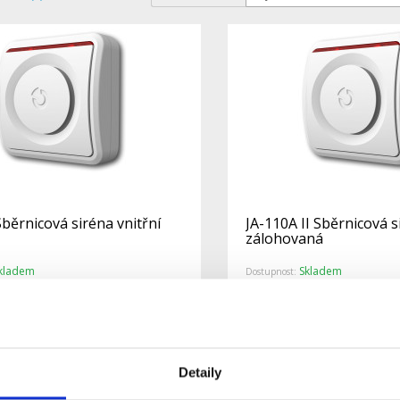
běrnicová siréna vnitřní
JA-110A II Sběrnicová s
zálohovaná
kladem
Skladem
Dostupnost:
 zákazníky neprodejné.
Pro koncové zákazníky neprod
Detail
Detaily