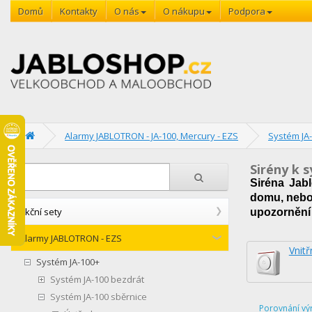
Domů
Kontakty
O nás
O nákupu
Podpora
Alarmy JABLOTRON - JA-100, Mercury - EZS
Systém JA-
Sirény k 
Siréna Jabl
domu, neb
Akční sety
upozornění v
Alarmy JABLOTRON - EZS
Vnitř
Systém JA-100+
Systém JA-100 bezdrát
Systém JA-100 sběrnice
Porovnání vý