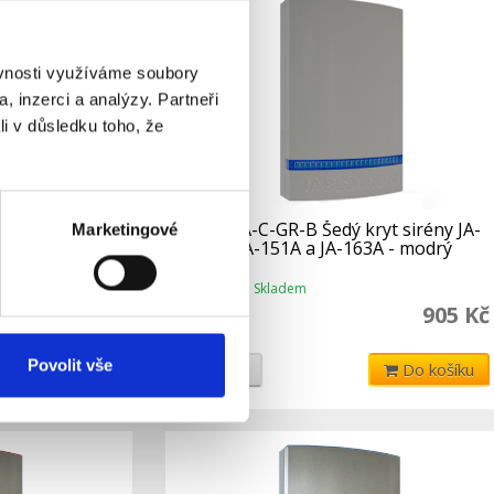
ěvnosti využíváme soubory
, inzerci a analýzy. Partneři
li v důsledku toho, že
 sirény JA-
JA-1X1A-C-GR-B Šedý kryt sirény JA-
Marketingové
A - červený
111A, JA-151A a JA-163A - modrý
blikač
Skladem
Dostupnost:
905 Kč
905 Kč
963 Kč
Povolit vše
Do košíku
Detail
Do košíku