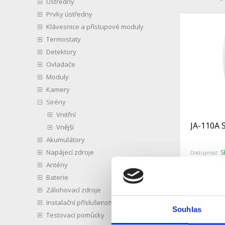
Ústředny
Prvky ústředny
Klávesnice a přístupové moduly
Termostaty
Detektory
Ovladače
Moduly
Kamery
Sirény
Vnitřní
JA-110A S
Vnější
Akumulátory
Napájecí zdroje
S
Dostupnost:
Antény
Pro koncové
Baterie
Detail
Zálohovací zdroje
Instalační příslušenství
Souhlas
Testovací pomůcky