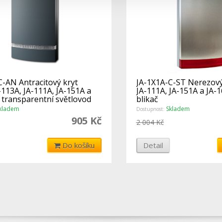
C-AN Antracitový kryt
JA-1X1A-C-ST Nerezový 
-113A, JA-111A, JA-151A a
JA-111A, JA-151A a JA-
 transparentní světlovod
blikač
kladem
Skladem
Dostupnost:
905 Kč
2 004 Kč
Do košíku
Detail