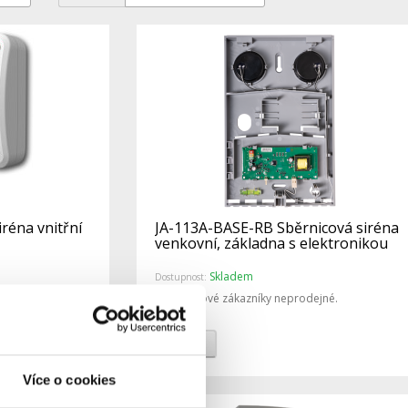
iréna vnitřní
JA-113A-BASE-RB Sběrnicová siréna
venkovní, základna s elektronikou
Skladem
Dostupnost:
ejné.
Pro koncové zákazníky neprodejné.
Detail
Více o cookies