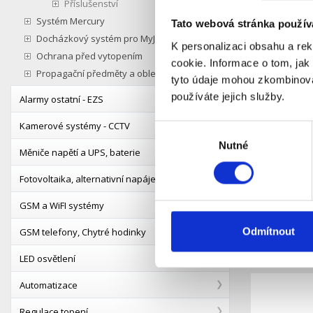
Příslušenství
Systém Mercury
Tato webová stránka použív
Docházkový systém pro MyJablotron
K personalizaci obsahu a re
Ochrana před vytopením
cookie. Informace o tom, jak
Propagační předměty a oblečení
tyto údaje mohou zkombinovat
používáte jejich služby.
Alarmy ostatní - EZS
Kamerové systémy - CCTV
Výběr
JA-1X2A-C
Nutné
souhlasu
Měniče napětí a UPS, baterie
113A, JA-
transpar
Fotovoltaika, alternativní napájení
S
Dostupnost:
963 Kč
GSM a WiFI systémy
Odmítnout
GSM telefony, Chytré hodinky
Detail
LED osvětlení
Automatizace
Regulace topení