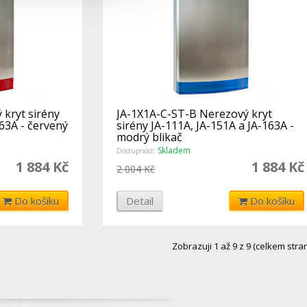
kryt sirény
JA-1X1A-C-ST-B Nerezový kryt
163A - červený
sirény JA-111A, JA-151A a JA-163A -
modrý blikač
Skladem
Dostupnost:
1 884 Kč
1 884 Kč
2 004 Kč
Do košíku
Detail
Do košíku
Zobrazuji 1 až 9 z 9 (celkem stran