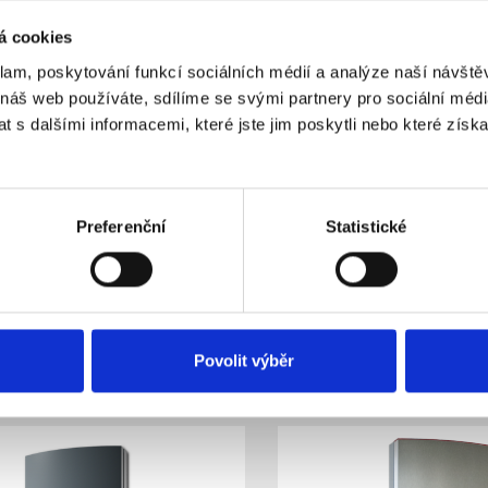
á cookies
klam, poskytování funkcí sociálních médií a analýze naší návšt
 náš web používáte, sdílíme se svými partnery pro sociální média
 s dalšími informacemi, které jste jim poskytli nebo které získa
-WH Bílý kryt sirény JA-
JA-1X1A-C-GR Šedý kryt
Preferenční
Statistické
111A, JA-151A a JA-163A -
111A, JA-151A a JA-163
entní světlovod
blikač
kladem
Skladem
Dostupnost:
905 Kč
963 Kč
Povolit výběr
Do košíku
Detail