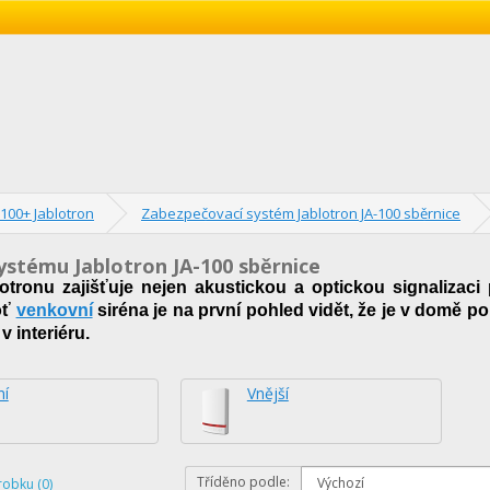
100+ Jablotron
Zabezpečovací systém Jablotron JA-100 sběrnice
systému Jablotron JA-100 sběrnice
otronu zajišťuje nejen akustickou a optickou signalizac
oť
venkovní
siréna je na první pohled vidět, že je v domě 
 interiéru.
ní
Vnější
Tříděno podle:
robku (0)