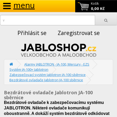
menu
Košík
0,00 Kč
Přihlásit se
Zaregistrovat se
Alarmy JABLOTRON - JA-100, Mercury - EZS
Systém JA-100+ Jablotron
Zabezpečovací systém Jablotron JA-100 sběrnice
Bezdrátové ovladače Jablotron JA-100 sběrnice
Bezdrátové ovladače Jablotron JA-100
sběrnice
Bezdrátové ovladače k zabezpečovacímu systému
JABLOTRON. Některé ovladače komunikují
oboustranně. A dokáží systém bezdrátově odkódovat