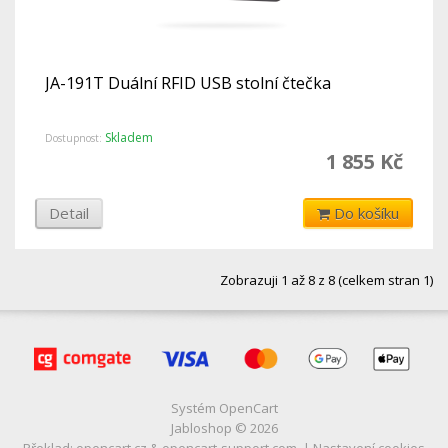
JA-191T Duální RFID USB stolní čtečka
Skladem
Dostupnost:
1 855 Kč
Detail
Do košíku
Zobrazuji 1 až 8 z 8 (celkem stran 1)
Systém
OpenCart
Jabloshop © 2026
Překlad:
opencart.cz
&
opencart-support.com
. |
Nastavení cookies