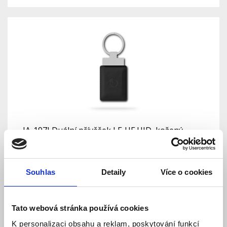
JA-197J Duální přívěšek LF-HF UID, kožený
Skladem
Dostupnost:
191 Kč
Souhlas
Detaily
Více o cookies
Detail
Do košíku
Tato webová stránka používá cookies
K personalizaci obsahu a reklam, poskytování funkcí