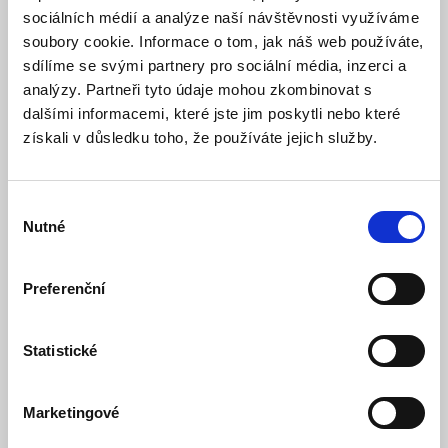
sociálních médií a analýze naší návštěvnosti využíváme
soubory cookie. Informace o tom, jak náš web používáte,
sdílíme se svými partnery pro sociální média, inzerci a
analýzy. Partneři tyto údaje mohou zkombinovat s
dalšími informacemi, které jste jim poskytli nebo které
získali v důsledku toho, že používáte jejich služby.
Výběr
JA-198J Duální přívěšek LF-HF UID, kovový
Nutné
souhlasu
Skladem
Dostupnost:
Preferenční
217 Kč
Detail
Do košíku
Statistické
Marketingové