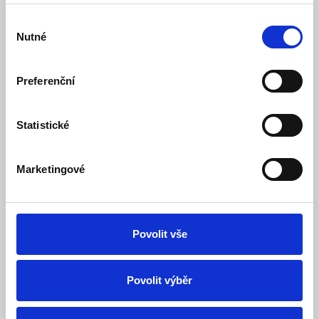
Výběr
Nutné
souhlasu
Preferenční
CP PLUS CP-USC-DC51PL2-V3-0360 5.0 Mpix
vnitřní dome kamera 4v1 s IR
Statistické
Skladem
Dostupnost:
1 673 Kč
Marketingové
Detail
Do košíku
Povolit vše
Povolit výběr