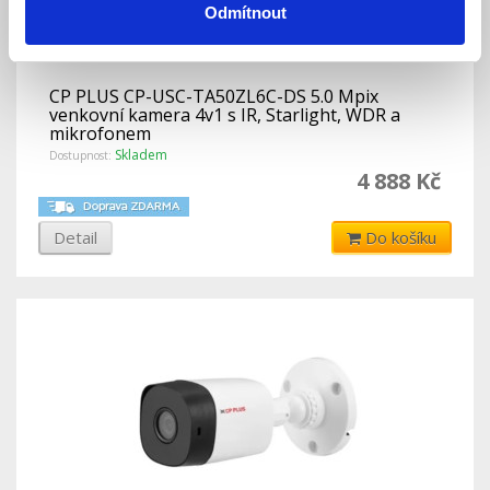
Odmítnout
CP PLUS CP-USC-TA50ZL6C-DS 5.0 Mpix
venkovní kamera 4v1 s IR, Starlight, WDR a
mikrofonem
Skladem
Dostupnost:
4 888 Kč
Detail
Do košíku