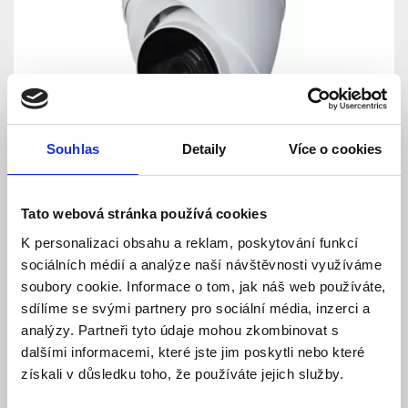
Souhlas
Detaily
Více o cookies
CP PLUS CP-USC-DA50ZL6C-DS-2712 5.0 Mpix
venkovní dome kamera 4v1 s IR, Starlight a
mikrofonem
Skladem
Dostupnost:
Tato webová stránka používá cookies
4 750 Kč
K personalizaci obsahu a reklam, poskytování funkcí
sociálních médií a analýze naší návštěvnosti využíváme
Detail
Do košíku
soubory cookie. Informace o tom, jak náš web používáte,
sdílíme se svými partnery pro sociální média, inzerci a
analýzy. Partneři tyto údaje mohou zkombinovat s
dalšími informacemi, které jste jim poskytli nebo které
získali v důsledku toho, že používáte jejich služby.