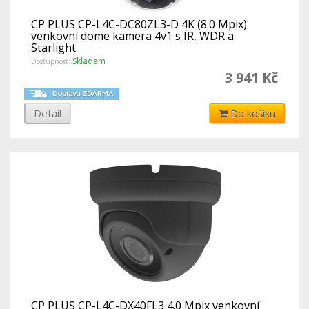
CP PLUS CP-L4C-DC80ZL3-D 4K (8.0 Mpix)
venkovní dome kamera 4v1 s IR, WDR a
Starlight
Skladem
Dostupnost:
3 941 Kč
Detail
Do košíku
CP PLUS CP-L4C-DX40FL3 4.0 Mpix venkovní