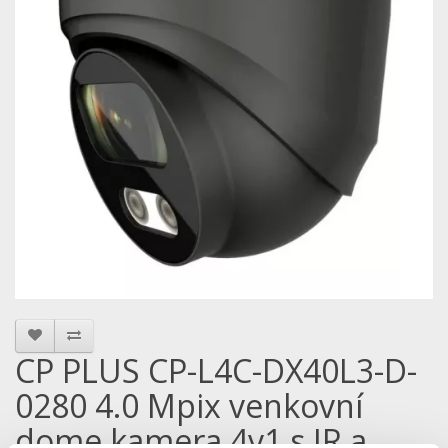
CP PLUS CP-L4C-DX40L3-D-
0280 4.0 Mpix venkovní
dome kamera 4v1 s IR a