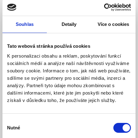
WDR
Model: CP-L4C-DX40L3-D-0280 | Výrobce:
CP PLUS
Souhlas
Detaily
Více o cookies
Produktové číslo: 186 / 000068
2 387,00 Kč
Vaše cena bez DPH:
Tato webová stránka používá cookies
Vaše cena včetně DPH:
2 888 Kč
K personalizaci obsahu a reklam, poskytování funkcí
Dostupnost:
Skladem
sociálních médií a analýze naší návštěvnosti využíváme
soubory cookie. Informace o tom, jak náš web používáte,
Množství
sdílíme se svými partnery pro sociální média, inzerci a
analýzy. Partneři tyto údaje mohou zkombinovat s
dalšími informacemi, které jste jim poskytli nebo které
Do košíku
získali v důsledku toho, že používáte jejich služby.
Výběr
Nutné
souhlasu
Popis