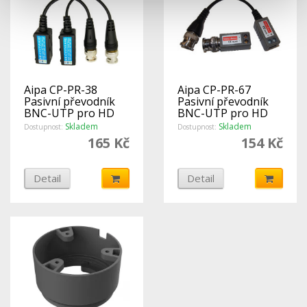
Aipa CP-PR-38
Aipa CP-PR-67
Pasivní převodník
Pasivní převodník
BNC-UTP pro HD
BNC-UTP pro HD
signál s kabelem -
signál - sada dvou
Skladem
Skladem
Dostupnost:
Dostupnost:
sada dvou kusů
různých kusů
165 Kč
154 Kč
Detail
Detail