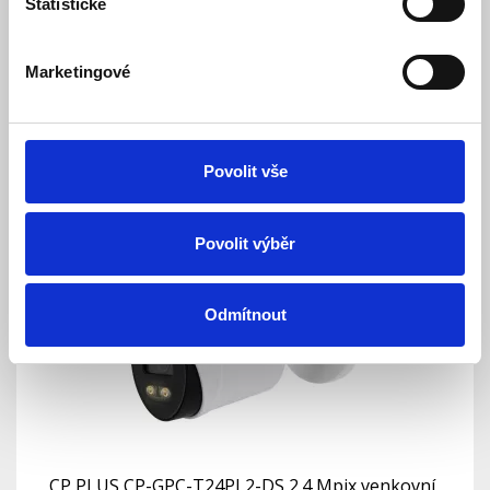
Statistické
CP PLUS CP-USC-TA24L2-0360 2.4 Mpix
venkovní kamera 4v1 s IR
Marketingové
Skladem
Dostupnost:
1 191 Kč
Povolit vše
Detail
Do košíku
Povolit výběr
Odmítnout
CP PLUS CP-GPC-T24PL2-DS 2.4 Mpix venkovní