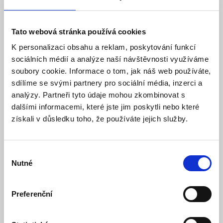
Tato webová stránka používá cookies
CP PLUS CP-USC-DA24L2-0360 2.4 Mpix
venkovní dome kamera 4v1 s IR
K personalizaci obsahu a reklam, poskytování funkcí
sociálních médií a analýze naší návštěvnosti využíváme
Skladem
Dostupnost:
soubory cookie. Informace o tom, jak náš web používáte,
1 158 Kč
sdílíme se svými partnery pro sociální média, inzerci a
analýzy. Partneři tyto údaje mohou zkombinovat s
Detail
Do košíku
dalšími informacemi, které jste jim poskytli nebo které
získali v důsledku toho, že používáte jejich služby.
Výběr
Nutné
souhlasu
Preferenční