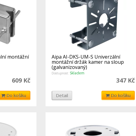
lní montážní
Aipa AI-DKS-UM-S Univerzální
montážní držák kamer na sloup
(galvanizovaný)
Skladem
Dostupnost:
609 Kč
347 Kč
Do košíku
Detail
Do košíku