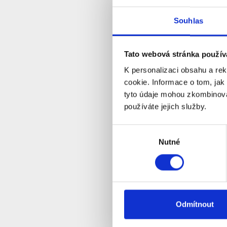
Souhlas
CP PLUS 
montážní
Tato webová stránka použív
S
Dostupnost:
K personalizaci obsahu a re
cookie. Informace o tom, jak
tyto údaje mohou zkombinovat
Detail
používáte jejich služby.
Výběr
Nutné
souhlasu
Odmítnout