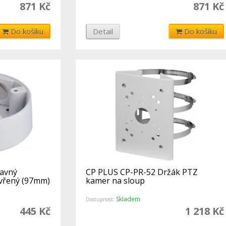
871 Kč
871 Kč
Do košíku
Detail
Do košíku
davný
CP PLUS CP-PR-52 Držák PTZ
vřený (97mm)
kamer na sloup
Skladem
Dostupnost:
445 Kč
1 218 Kč