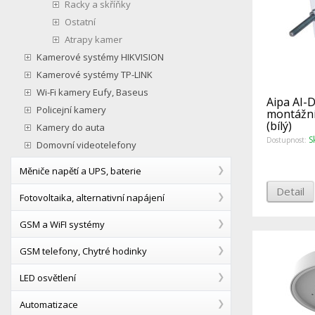
Racky a skříňky
Ostatní
Atrapy kamer
Kamerové systémy HIKVISION
Kamerové systémy TP-LINK
Wi-Fi kamery Eufy, Baseus
Aipa AI-
Policejní kamery
montážní
(bílý)
Kamery do auta
S
Dostupnost:
Domovní videotelefony
Měniče napětí a UPS, baterie
Detail
Fotovoltaika, alternativní napájení
GSM a WiFI systémy
GSM telefony, Chytré hodinky
LED osvětlení
Automatizace