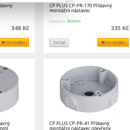
ídavný
CP PLUS CP-PR-170 Přídavný
montážní nástavec
Skladem
Dostupnost:
348 Kč
335 Kč
Do košíku
Detail
Do košíku
davný
CP PLUS CP-PR-41 Přídavný
0mm)
montážní nástavec otevřený