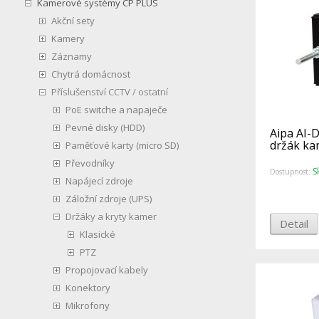
Kamerové systémy CP PLUS
Akční sety
Kamery
Záznamy
Chytrá domácnost
Příslušenství CCTV / ostatní
PoE switche a napaječe
Pevné disky (HDD)
Aipa AI-
držák ka
Paměťové karty (micro SD)
Převodníky
S
Dostupnost:
Napájecí zdroje
Záložní zdroje (UPS)
Držáky a kryty kamer
Detail
Klasické
PTZ
Propojovací kabely
Konektory
Mikrofony