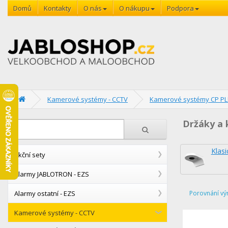
Domů
Kontakty
O nás
O nákupu
Podpora
Kamerové systémy - CCTV
Kamerové systémy CP P
Držáky a 
Klasi
Akční sety
Alarmy JABLOTRON - EZS
Alarmy ostatní - EZS
Porovnání vý
Kamerové systémy - CCTV