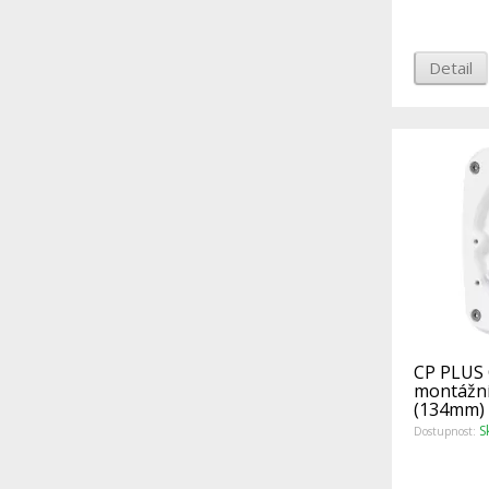
Detail
CP PLUS 
montážní
(134mm)
S
Dostupnost: