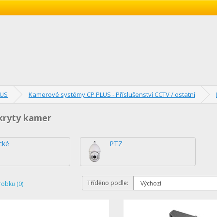
LUS
Kamerové systémy CP PLUS - Příslušenství CCTV / ostatní
kryty kamer
cké
PTZ
Tříděno podle:
robku (0)