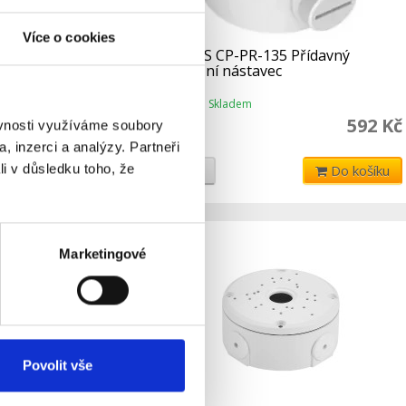
Více o cookies
ídavný
CP PLUS CP-PR-135 Přídavný
vřený
montážní nástavec
Skladem
Dostupnost:
397 Kč
592 Kč
ěvnosti využíváme soubory
, inzerci a analýzy. Partneři
li v důsledku toho, že
Do košíku
Detail
Do košíku
Marketingové
Povolit vše