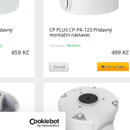
ídavný
CP PLUS CP-PR-123 Přídavný
montážní nástavec
ný
Skladem
Dostupnost:
659 Kč
499 Kč
Detail
Do košíku