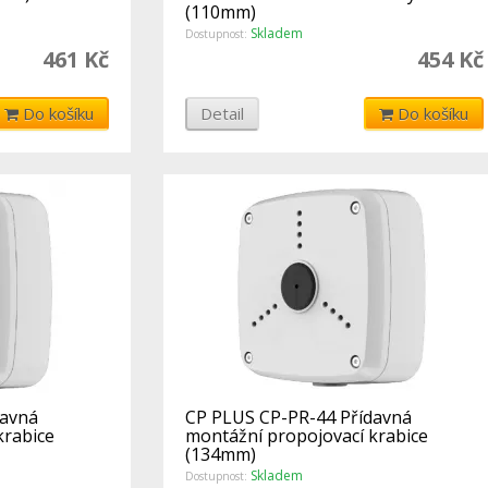
(110mm)
Skladem
Dostupnost:
461 Kč
454 Kč
Do košíku
Detail
Do košíku
davná
CP PLUS CP-PR-44 Přídavná
krabice
montážní propojovací krabice
(134mm)
Skladem
Dostupnost: