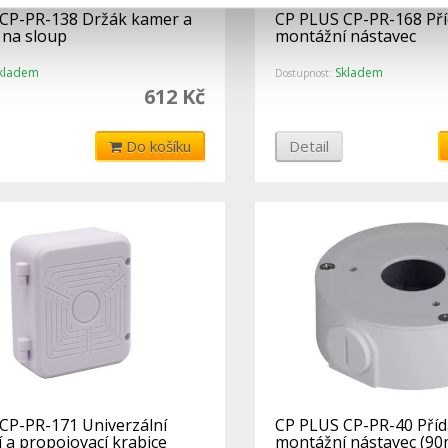
CP-PR-138 Držák kamer a
CP PLUS CP-PR-168 Př
 na sloup
montážní nástavec
kladem
Skladem
Dostupnost:
612 Kč
Do košíku
Detail
CP-PR-171 Univerzální
CP PLUS CP-PR-40 Pří
 a propojovací krabice
montážní nástavec (9