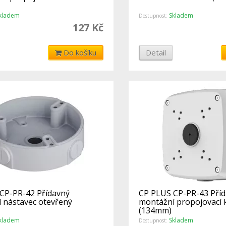
kladem
Skladem
Dostupnost:
127 Kč
Do košíku
Detail
CP-PR-42 Přídavný
CP PLUS CP-PR-43 Pří
 nástavec otevřený
montážní propojovací 
(134mm)
kladem
Skladem
Dostupnost: