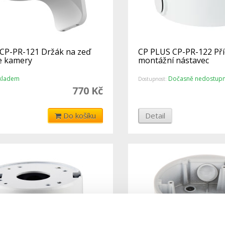
CP-PR-121 Držák na zeď
CP PLUS CP-PR-122 Př
e kamery
montážní nástavec
kladem
Dočasně nedostup
Dostupnost:
770 Kč
Do košíku
Detail