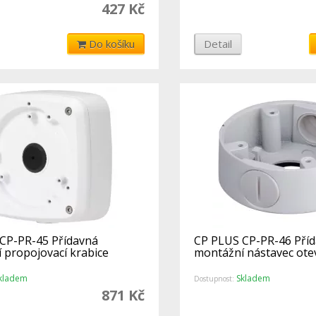
427 Kč
Do košíku
Detail
CP-PR-45 Přídavná
CP PLUS CP-PR-46 Pří
 propojovací krabice
montážní nástavec ote
kladem
Skladem
Dostupnost:
871 Kč