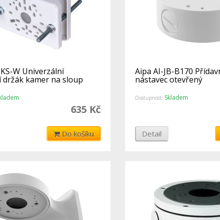
DKS-W Univerzální
Aipa AI-JB-B170 Přída
 držák kamer na sloup
nástavec otevřený
kladem
Skladem
Dostupnost:
635 Kč
Do košíku
Detail