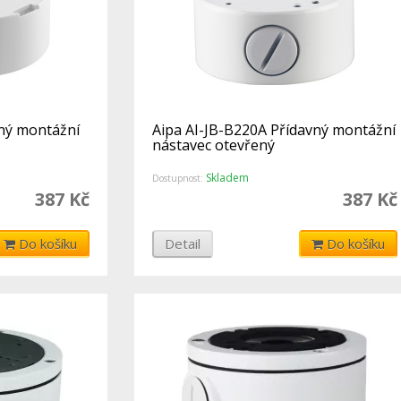
vný montážní
Aipa AI-JB-B220A Přídavný montážní
nástavec otevřený
Skladem
Dostupnost:
387 Kč
387 Kč
Do košíku
Detail
Do košíku