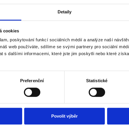
Detaily
CP-PR-124 Přídavný
CP PLUS CP-PR-126 Př
 nástavec otevřený
montážní nástavec ote
á cookies
kladem
Skladem
Dostupnost:
387 Kč
klam, poskytování funkcí sociálních médií a analýze naší návšt
 náš web používáte, sdílíme se svými partnery pro sociální média
 s dalšími informacemi, které jste jim poskytli nebo které získa
Do košíku
Detail
Preferenční
Statistické
Povolit výběr