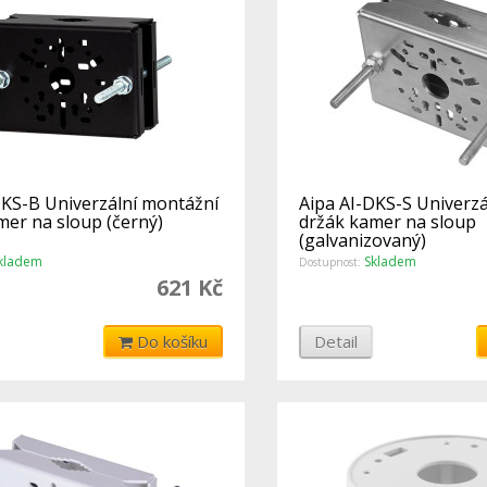
DKS-B Univerzální montážní
Aipa AI-DKS-S Univerzá
mer na sloup (černý)
držák kamer na sloup
(galvanizovaný)
kladem
Skladem
Dostupnost:
621 Kč
Do košíku
Detail