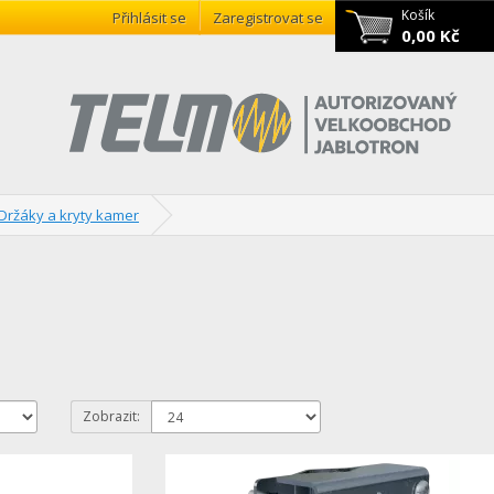
Košík
Přihlásit se
Zaregistrovat se
0,00 Kč
Držáky a kryty kamer
Zobrazit: