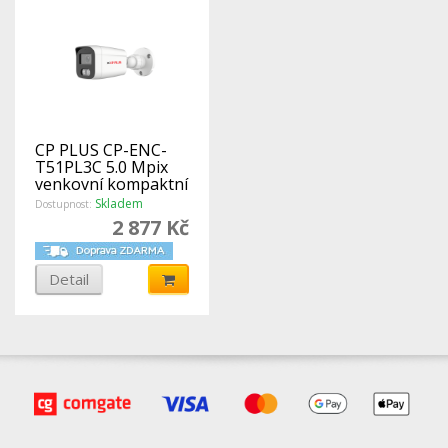
CP PLUS CP-ENC-
T51PL3C 5.0 Mpix
venkovní kompaktní
IP kamera s IR
Skladem
Dostupnost:
přísvitem, kompresí
2 877 Kč
H.265 a mikrofonem
Detail