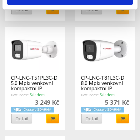
Detail
Detail
CP-LNC-T51PL3C-D
CP-LNC-T81L3C-D
5.0 Mpix venkovní
8.0 Mpix venkovní
kompaktní IP
kompaktní IP
kamera s IR
kamera s IR
Skladem
Skladem
Dostupnost:
Dostupnost:
přísvitem, kompresí
přísvitem, kompresí
3 249 Kč
5 371 Kč
H.265, WDR a
H.265, WDR a
mikrofonem
mikrofonem
Detail
Detail