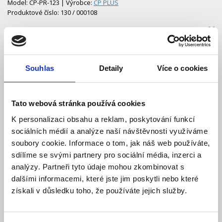
Model: CP-PR-123 | Výrobce:
CP PLUS
Produktové číslo: 130 / 000108
412,00 Kč
Vaše cena bez DPH:
Vaše cena včetně DPH:
499 Kč
Dostupnost:
Skladem
Souhlas
Detaily
Více o cookies
Množství
Tato webová stránka používá cookies
K personalizaci obsahu a reklam, poskytování funkcí
Do košíku
sociálních médií a analýze naší návštěvnosti využíváme
soubory cookie. Informace o tom, jak náš web používáte,
sdílíme se svými partnery pro sociální média, inzerci a
analýzy. Partneři tyto údaje mohou zkombinovat s
dalšími informacemi, které jste jim poskytli nebo které
Popis
získali v důsledku toho, že používáte jejich služby.
Specifikace