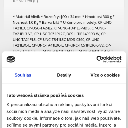
Ke stažení (0)
* Materiál hliník * Rozměry: ɸ90 x 34 mm * Hmotnost 300 g *
Nosnost 1.0 Kg * Barva bílá * Určeno pro modely: CP-UNC-
TA21L3, CP-USC-TA24L2, CP-UNC-TB41L3-MDS, CP-UNC-
TA21PL3-V3, CP-USC-TC51PL2C, BCS-L-TIP14FSR3-W, CP-
UNC-TA21PL3, CP-UNC-TB41L3C-MDS-0360, CP-UNC-
TA21L3C-L, CP-UNC-TA41L3C-L, CP-URC-TC51PL3C-L-V2, CP-
URC-TC51PL3C, CP-UNC-TA21L3B-LQ, CP-UNC-TA41L3C-D-LQ,
CP-UNC-TA41L6C-D-Q apod. *
Podobné a související výrobky
Souhlas
Detaily
Více o cookies
Tato webová stránka používá cookies
K personalizaci obsahu a reklam, poskytování funkcí
sociálních médií a analýze naší návštěvnosti využíváme
soubory cookie. Informace o tom, jak náš web používáte,
sdílíme se svými partnery pro sociální média, inzerci a