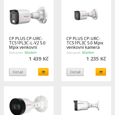
CP PLUS CP-URC-
CP PLUS CP-URC-
TC51PL3C-L-V2 5.0
TC51PL3C 5.0 Mpix
Mpix venkovní
venkovní kamera
kamera 4v1 s
4v1 s IR přísvitem a
Skladem
Skladem
Dostupnost:
Dostupnost:
duálním přísvitem a
mikrofonem
1 439 Kč
1 235 Kč
mikrofonem
Detail
Detail