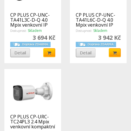
CP PLUS CP-UNC-
CP PLUS CP-UNC-
TA41L3C-D-Q 4.0
TA41L6C-D-Q 4.0
Mpix venkovní IP
Mpix venkovní IP
kamera s IR, WDR a
kamera s IR, WDR a
Skladem
Skladem
Dostupnost:
Dostupnost:
mikrofonem
mikrofonem
3 694 Kč
3 942 Kč
Detail
Detail
CP PLUS CP-URC-
TC24PL3 2.4 Mpix
venkovní kompaktní