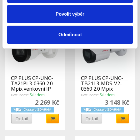
Detail
Povolit výběr
Odmítnout
CP PLUS CP-UNC-
CP PLUS CP-UNC-
TA21PL3-0360 2.0
TB21L3-MDS-V2-
Mpix venkovní IP
0360 2.0 Mpix
kamera s IR
venkovní IP kamera
Skladem
Skladem
Dostupnost:
Dostupnost:
s IR, WDR a Starlight
2 269 Kč
3 148 Kč
Detail
Detail