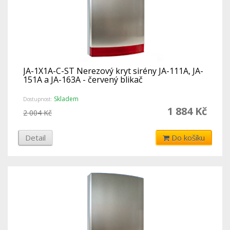
JA-1X1A-C-ST Nerezový kryt sirény JA-111A, JA-
151A a JA-163A - červený blikač
Skladem
Dostupnost:
1 884 Kč
2 004 Kč
Detail
Do košíku