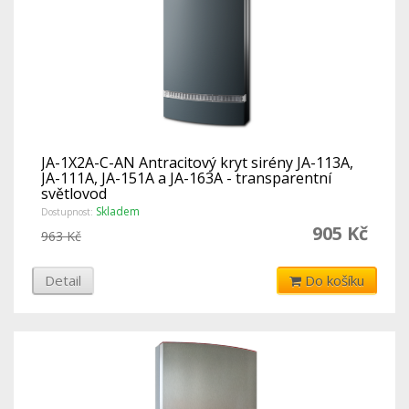
JA-1X2A-C-AN Antracitový kryt sirény JA-113A,
JA-111A, JA-151A a JA-163A - transparentní
světlovod
Skladem
Dostupnost:
905 Kč
963 Kč
Detail
Do košíku