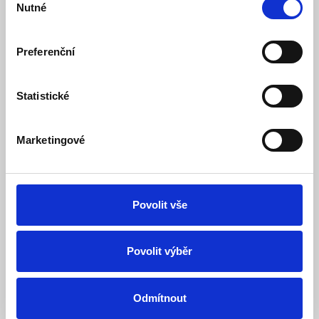
Nutné
souhlasu
Preferenční
Statistické
Marketingové
JA-1X1A-C-GR Šedý kryt sirény JA-111A, JA-151A
a JA-163A - červený blikač
Povolit vše
Skladem
Dostupnost:
905 Kč
963 Kč
Povolit výběr
Detail
Do košíku
Odmítnout