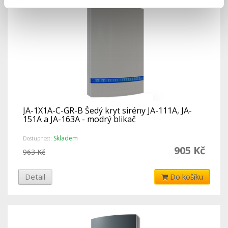
JA-1X1A-C-GR-B Šedý kryt sirény JA-111A, JA-
151A a JA-163A - modrý blikač
Skladem
Dostupnost:
905 Kč
963 Kč
Detail
Do košíku