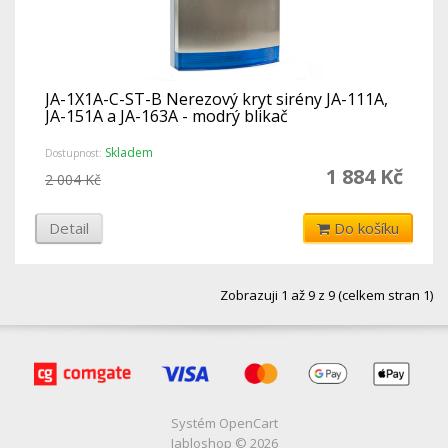
JA-1X1A-C-ST-B Nerezový kryt sirény JA-111A,
JA-151A a JA-163A - modrý blikač
Skladem
Dostupnost:
1 884 Kč
2 004 Kč
Detail
Do košíku
Zobrazuji 1 až 9 z 9 (celkem stran 1)
Systém
OpenCart
Jabloshop © 2026