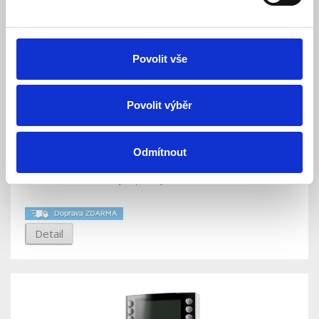
Povolit vše
Povolit výběr
JA-115E-NFC-AN Sběrnicová čtyřsegmentová
klávesnice s displejem a RFID NFC - antracitová
Odmítnout
Skladem
Dostupnost:
Pro koncové zákazníky neprodejné.
Detail