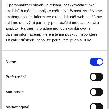
K personalizaci obsahu a reklam, poskytování funkcí
sociálních médií a analýze naší návštěvnosti využíváme
soubory cookie. Informace o tom, jak náš web používáte,
sdílíme se svými partnery pro sociální média, inzerci a
analýzy. Partneři tyto údaje mohou zkombinovat s
dalšími informacemi, které jste jim poskytli nebo které
získali v důsledku toho, že používáte jejich služby.
JA-115E-GR Sběrnicová čtyřsegmentová
klávesnice s displejem a RFID - šedá
Výběr
Skladem
Dostupnost:
Nutné
souhlasu
Pro koncové zákazníky neprodejné.
Preferenční
Detail
Statistické
Marketingové