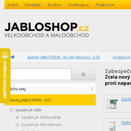
Domů
Kontakty
O nás
O nákupu
Podpora
Alarmy JABLOTRON - JA-100, Mercury - EZS
Systém JA-
Zabezpečo
Zcela nový
proti napa
Akční sety
Ústř
Alarmy JABLOTRON - EZS
Systém JA-100+
Systém JA-100 bezdrát
Dete
Systém JA-100 sběrnice