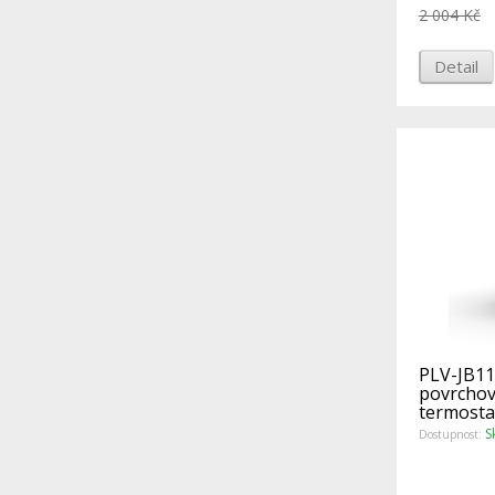
2 004 Kč
Detail
PLV-JB11
povrchov
termosta
S
Dostupnost: