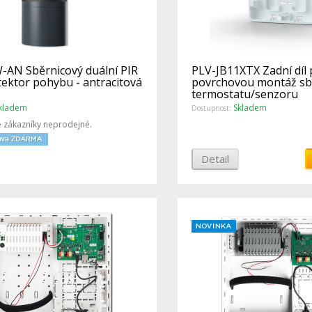
-AN Sběrnicový duální PIR
PLV-JB11XTX Zadní díl 
ektor pohybu - antracitová
povrchovou montáž sb
termostatu/senzoru
kladem
Skladem
Dostupnost:
 zákazníky neprodejné.
Detail