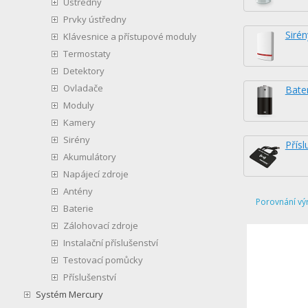
Ústředny
Prvky ústředny
Sirén
Klávesnice a přístupové moduly
Termostaty
Detektory
Ovladače
Bate
Moduly
Kamery
Sirény
Přísl
Akumulátory
Napájecí zdroje
Antény
Porovnání vý
Baterie
Zálohovací zdroje
Instalační příslušenství
Testovací pomůcky
Příslušenství
Systém Mercury