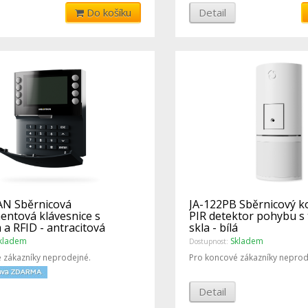
Do košíku
Detail
AN Sběrnicová
JA-122PB Sběrnicový 
entová klávesnice s
PIR detektor pohybu s 
 a RFID - antracitová
skla - bílá
kladem
Skladem
Dostupnost:
 zákazníky neprodejné.
Pro koncové zákazníky neprod
Detail