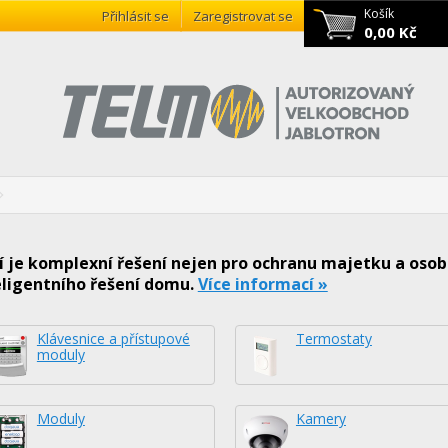
Košík
Přihlásit se
Zaregistrovat se
0,00 Kč
je komplexní řešení nejen pro ochranu majetku a osob
eligentního řešení domu.
Více informací »
Klávesnice a přístupové
Termostaty
moduly
Moduly
Kamery