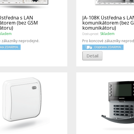
Ústředna s LAN
JA-108K Ústředna s LA
átorem (bez GSM
komunikátorem (bez 
átoru)
komunikátoru)
kladem
Skladem
Dostupnost:
 zákazníky neprodejné.
Pro koncové zákazníky neprod
Detail