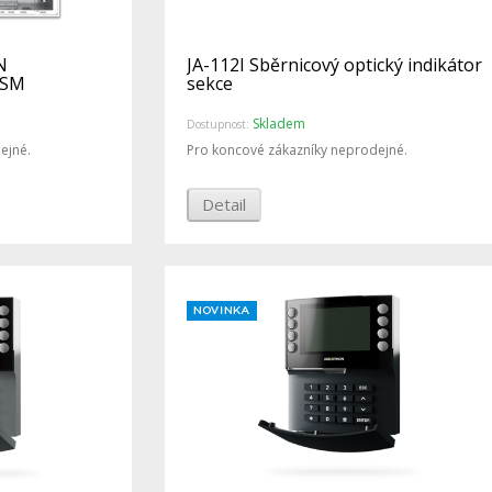
N
JA-112I Sběrnicový optický indikátor
GSM
sekce
Skladem
Dostupnost:
ejné.
Pro koncové zákazníky neprodejné.
Detail