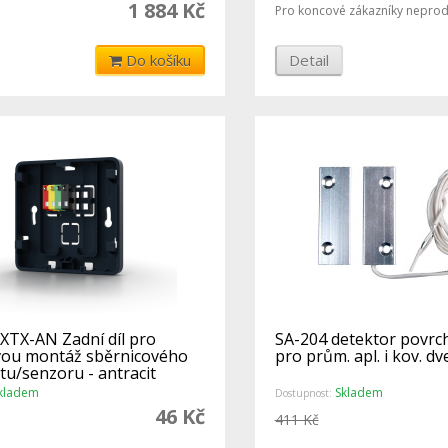
1 884 Kč
Pro koncové zákazníky neprod
Do košíku
Detail
XTX-AN Zadní díl pro
SA-204 detektor povrc
ou montáž sběrnicového
pro prům. apl. i kov. dv
tu/senzoru - antracit
kladem
Skladem
Dostupnost:
46 Kč
411 Kč