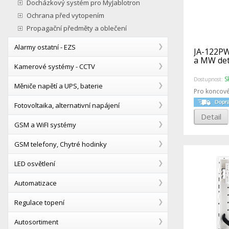
Docházkový systém pro MyJablotron
Ochrana před vytopením
Propagační předměty a oblečení
Alarmy ostatní - EZS
JA-122PW
a MW det
Kamerové systémy - CCTV
S
Dostupnost:
Měniče napětí a UPS, baterie
Pro koncové
Fotovoltaika, alternativní napájení
Detail
GSM a WiFI systémy
GSM telefony, Chytré hodinky
LED osvětlení
Automatizace
Regulace topení
Autosortiment