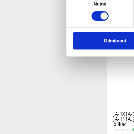
Nutné
souhlasu
S
Dostupnost:
Pro koncové
Detail
Odmítnout
JA-1X1A-
JA-111A, 
blikač
S
Dostupnost: