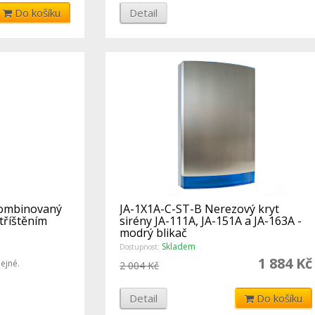
Do košíku
Detail
kombinovaný
JA-1X1A-C-ST-B Nerezový kryt
tříštěním
sirény JA-111A, JA-151A a JA-163A -
modrý blikač
Skladem
Dostupnost:
1 884 Kč
ejné.
2 004 Kč
Detail
Do košíku