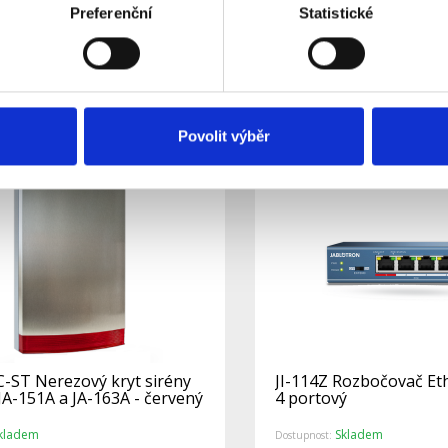
Preferenční
Statistické
kladem
Skladem
Dostupnost:
 zákazníky neprodejné.
Detail
Povolit výběr
C-ST Nerezový kryt sirény
JI-114Z Rozbočovač Et
JA-151A a JA-163A - červený
4 portový
kladem
Skladem
Dostupnost: