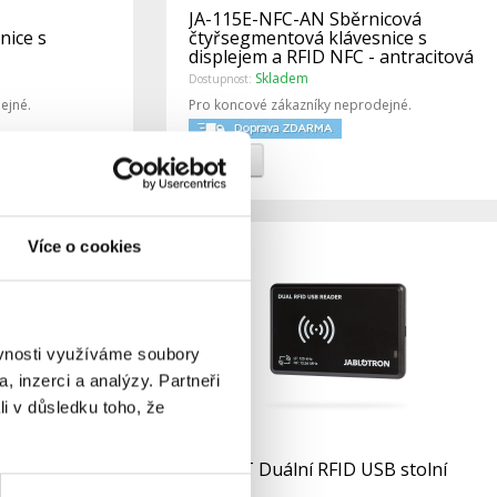
JA-115E-NFC-AN Sběrnicová
nice s
čtyřsegmentová klávesnice s
displejem a RFID NFC - antracitová
Skladem
Dostupnost:
ejné.
Pro koncové zákazníky neprodejné.
Detail
Více o cookies
ěvnosti využíváme soubory
, inzerci a analýzy. Partneři
li v důsledku toho, že
ák pro PIR
JA-191T Duální RFID USB stolní
čtečka