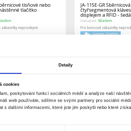
Sběrnicové tísňové nebo
JA-115E-GR Sběrnicová
nástěnné tlačítko
čtyřsegmentová kláves
displejem a RFID - šedá
kladem
Skladem
Dostupnost:
 zákazníky neprodejné.
Pro koncové zákazníky neprod
Detail
Detaily
á cookies
klam, poskytování funkcí sociálních médií a analýze naší návšt
 náš web používáte, sdílíme se svými partnery pro sociální média
 s dalšími informacemi, které jste jim poskytli nebo které získa
Sběrnicové rozhraní RS-485
JA-191PL Kloubový drž
detektory