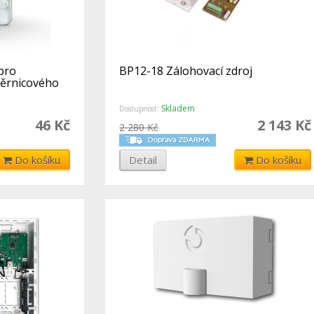
pro
BP12-18 Zálohovací zdroj
ěrnicového
Skladem
Dostupnost:
46 Kč
2 143 Kč
2 280 Kč
Do košíku
Detail
Do košíku