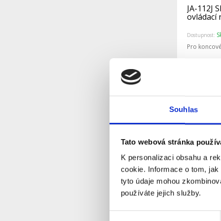
JA-112J 
ovládací 
S
Dostupnost:
Pro koncové
Detail
Souhlas
Tato webová stránka použív
K personalizaci obsahu a re
cookie. Informace o tom, jak
tyto údaje mohou zkombinovat
používáte jejich služby.
JA-121T 
Výběr