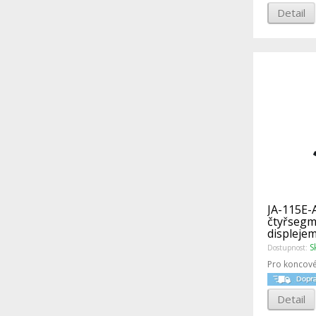
Detail
JA-115E-
čtyřsegm
displejem
S
Dostupnost:
Pro koncové
Detail