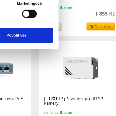
Marketingové
Skladem
Dostupnost:
212 Kč
1 855 Kč
Do košíku
Detail
Do košíku
Povolit vše
hernetu PoE -
JI-120T IP převodník pro RTSP
kamery
Skladem
Dostupnost: