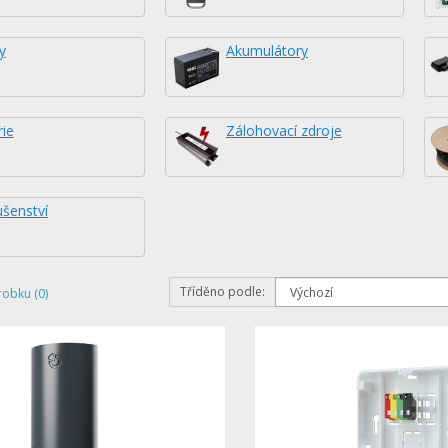
y
Akumulátory
rie
Zálohovací zdroje
ušenství
Tříděno podle:
robku (0)