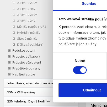
z 24V na 230V
Souhlas
Měnič na
z 24V na 48V
Phoenix 
z 48V na 230V
Tato webová stránka použív
z 48V na 24V
S
Dostupnost:
Měniče napětí s UPS
K personalizaci obsahu a re
Hybridní měniče
cookie. Informace o tom, jak
tyto údaje mohou zkombinovat
Síťové měniče
Detail
používáte jejich služby.
Dálková ovládání
Redukce baterií
Výběr
Propojovací kabely
Nutné
souhlasu
Propojovače baterií
Přepěťové ochrany
Napájecí zdroje
Fotovoltaika, alternativní napájení
Odmítnout
GSM a WiFI systémy
GSM telefony, Chytré hodinky
Měnič na