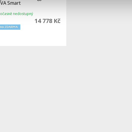
0VA Smart
očasně nedostupný
14 778 Kč