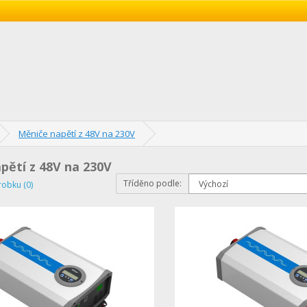
Měniče napětí z 48V na 230V
pětí z 48V na 230V
Tříděno podle:
robku (0)