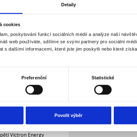
Detaily
pětí SINUS Victron Energy
Měnič napětí SINUS Vi
VE.Direct 250VA 48V
Phoenix VE.Direct 375
á cookies
kladem
Skladem
Dostupnost:
2 386 Kč
klam, poskytování funkcí sociálních médií a analýze naší návšt
 náš web používáte, sdílíme se svými partnery pro sociální média
 s dalšími informacemi, které jste jim poskytli nebo které získa
Do košíku
Detail
Preferenční
Statistické
Povolit výběr
pětí Victron Energy