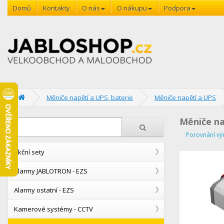
Domů
Kontakty
O nás
O nákupu
Podpora
Měniče napětí a UPS, baterie
Měniče napětí a UPS
Měniče na
Porovnání vý
Akční sety
Alarmy JABLOTRON - EZS
Alarmy ostatní - EZS
Kamerové systémy - CCTV