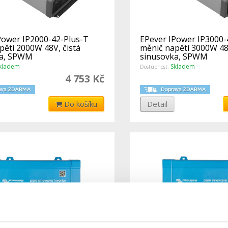
Power IP2000-42-Plus-T
EPever IPower IP3000-
pětí 2000W 48V, čistá
měnič napětí 3000W 48V
ka, SPWM
sinusovka, SPWM
kladem
Skladem
Dostupnost:
4 753 Kč
Do košíku
Detail