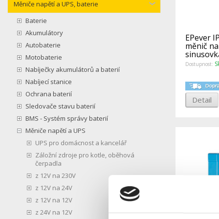
Měniče napětí a UPS, baterie
Baterie
Akumulátory
EPever I
Autobaterie
měnič na
sinusov
Motobaterie
S
Dostupnost:
Nabíječky akumulátorů a baterií
Nabíjecí stanice
Ochrana baterií
Detail
Sledovače stavu baterií
BMS - Systém správy baterií
Měniče napětí a UPS
UPS pro domácnost a kancelář
Záložní zdroje pro kotle, oběhová
čerpadla
z 12V na 230V
z 12V na 24V
z 12V na 12V
z 24V na 12V