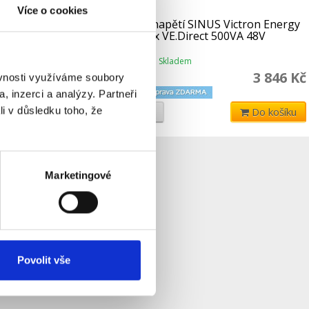
Více o cookies
ctron Energy
Měnič napětí SINUS Victron Energy
VA 48V
Phoenix VE.Direct 500VA 48V
Skladem
Dostupnost:
3 081 Kč
3 846 Kč
ěvnosti využíváme soubory
, inzerci a analýzy. Partneři
li v důsledku toho, že
Do košíku
Detail
Do košíku
Marketingové
Povolit vše