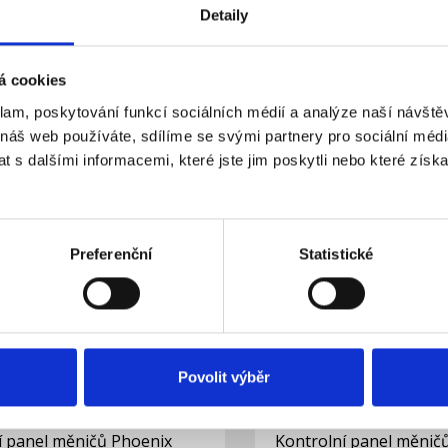
Detaily
 multifunkčný panel
Epever MT75 externí di
A
solární regulátor XTRA
napětí IPower Plus
á cookies
kladem
expedujeme do 2 pr
Dostupnost:
3 290 Kč
klam, poskytování funkcí sociálních médií a analýze naší návšt
 náš web používáte, sdílíme se svými partnery pro sociální média
 s dalšími informacemi, které jste jim poskytli nebo které získa
Do košíku
Detail
Preferenční
Statistické
Povolit výběr
í panel měničů Phoenix
Kontrolní panel měnič