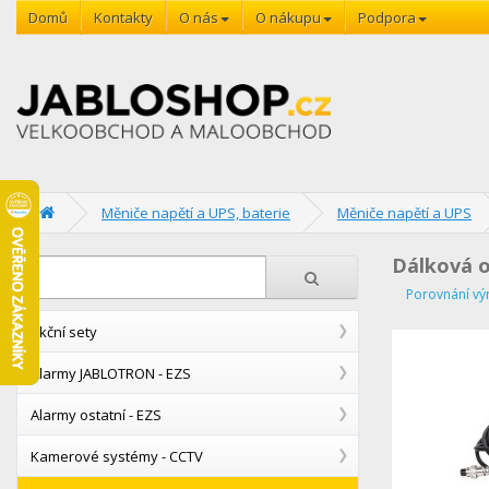
Domů
Kontakty
O nás
O nákupu
Podpora
Měniče napětí a UPS, baterie
Měniče napětí a UPS
Dálková o
Porovnání vý
Akční sety
Alarmy JABLOTRON - EZS
Alarmy ostatní - EZS
Kamerové systémy - CCTV