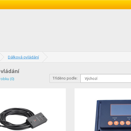
Dálková ovládání
vládání
Tříděno podle:
robku (0)