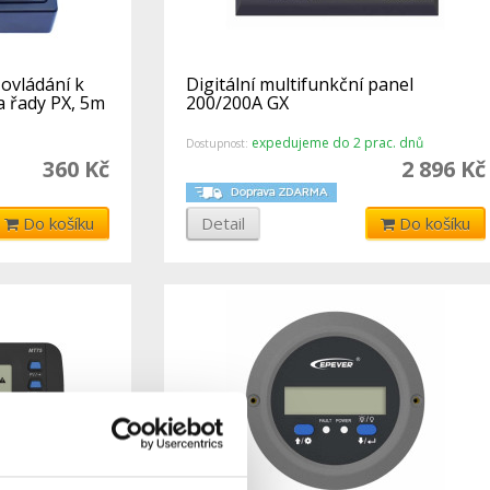
ovládání k
Digitální multifunkční panel
 řady PX, 5m
200/200A GX
expedujeme do 2 prac. dnů
Dostupnost:
360 Kč
2 896 Kč
Do košíku
Detail
Do košíku