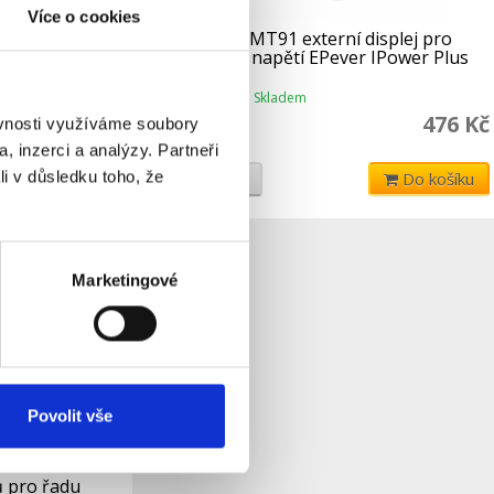
Více o cookies
splej pro
EPever MT91 externí displej pro
 a měnič
měniče napětí EPever IPower Plus
ac. dnů
Skladem
Dostupnost:
480 Kč
476 Kč
ěvnosti využíváme soubory
, inzerci a analýzy. Partneři
li v důsledku toho, že
Do košíku
Detail
Do košíku
Marketingové
Povolit vše
ů pro řadu