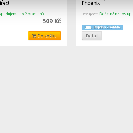
irect
Phoenix
xpedujeme do 2 prac. dnů
Dočasně nedostup
Dostupnost:
509 Kč
Do košíku
Detail