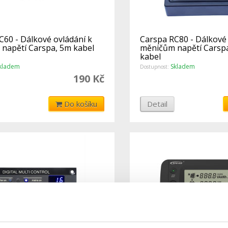
C60 - Dálkové ovládání k
Carspa RC80 - Dálkové 
napětí Carspa, 5m kabel
měničům napětí Carspa
kabel
kladem
Skladem
Dostupnost:
190 Kč
Do košíku
Detail