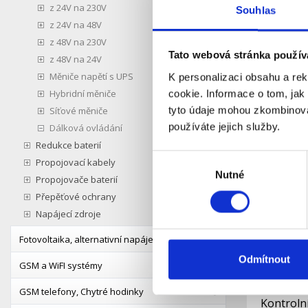
z 24V na 230V
Souhlas
Digitální
z 24V na 48V
200/200
z 48V na 230V
Tato webová stránka použív
z 48V na 24V
S
Dostupnost:
Měniče napětí s UPS
K personalizaci obsahu a re
Hybridní měniče
cookie. Informace o tom, jak
tyto údaje mohou zkombinovat
Síťové měniče
Detail
používáte jejich služby.
Dálková ovládání
Redukce baterií
Výběr
Propojovací kabely
Nutné
souhlasu
Propojovače baterií
Přepěťové ochrany
Napájecí zdroje
Fotovoltaika, alternativní napájení
Odmítnout
GSM a WiFI systémy
GSM telefony, Chytré hodinky
Kontroln