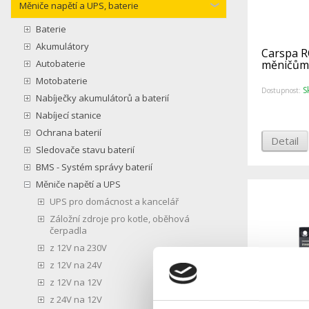
Měniče napětí a UPS, baterie
Baterie
Akumulátory
Carspa R
Autobaterie
měničům 
Motobaterie
S
Dostupnost:
Nabíječky akumulátorů a baterií
Nabíjecí stanice
Ochrana baterií
Detail
Sledovače stavu baterií
BMS - Systém správy baterií
Měniče napětí a UPS
UPS pro domácnost a kancelář
Záložní zdroje pro kotle, oběhová
čerpadla
z 12V na 230V
z 12V na 24V
z 12V na 12V
z 24V na 12V