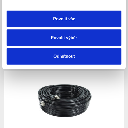
Pulsar CP-PR-97 Uzamykatelná skříňka pro
Povolit vše
velké DVR / NVR rekordéry
Skladem
Dostupnost:
Povolit výběr
3 182 Kč
Detail
Do košíku
Odmítnout