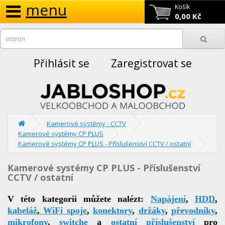
menu
Košík
0,00 Kč
Přihlásit se
Zaregistrovat se
Kamerové systémy - CCTV
Kamerové systémy CP PLUS
Kamerové systémy CP PLUS - Příslušenství CCTV / ostatní
Kamerové systémy CP PLUS - Příslušenství
CCTV / ostatní
V této kategorii můžete nalézt:
Napájení
,
HDD
,
kabeláž
,
WiFi spoje
,
konektory
,
držáky
,
převodníky
,
mikrofony
,
switche
a
ostatní příslušenství
pro