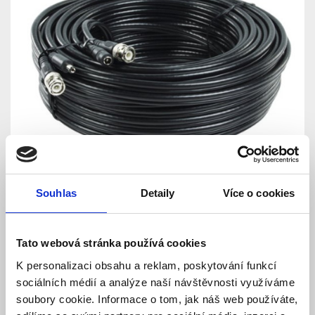
Souhlas
Detaily
Více o cookies
Tato webová stránka používá cookies
Aipa CP-PR-07 Koaxiální
K personalizaci obsahu a reklam, poskytování funkcí
kabel BNC-BNC délka 20
sociálních médií a analýze naší návštěvnosti využíváme
soubory cookie. Informace o tom, jak náš web používáte,
metrů s napájením