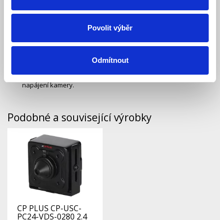
Ke stažení (0)
Povolit výběr
Kabel pro připojení CCTV kamery k DVR a její napájení,
délka 20 metrů. BNC koncovka na obou stranách, na straně
Odmítnout
vstupu jedna zdířka 5.5 x 2.1 mm pro vstup napájení a na
straně výstupu jeden konektor 5.5 x 2.1 mm pro výstup
napájení kamery.
Podobné a související výrobky
CP PLUS CP-USC-
PC24-VDS-0280 2.4