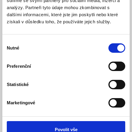
sdílíme se svými partnery pro sociální média, inzerci a
analýzy. Partneři tyto údaje mohou zkombinovat s
Model: CP-PR-07 | Výrobce:
Aipa
dalšími informacemi, které jste jim poskytli nebo které
Produktové číslo: 720 / 000443
získali v důsledku toho, že používáte jejich služby.
408,00 Kč
Vaše cena bez DPH:
Vaše cena včetně DPH:
494 Kč
Výběr
Dostupnost:
Skladem
Nutné
souhlasu
Množství
Preferenční
Statistické
Do košíku
Marketingové
Popis
Povolit vše
Specifikace