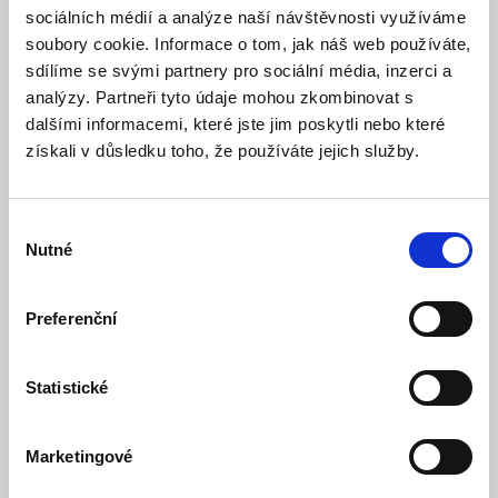
sociálních médií a analýze naší návštěvnosti využíváme
soubory cookie. Informace o tom, jak náš web používáte,
sdílíme se svými partnery pro sociální média, inzerci a
analýzy. Partneři tyto údaje mohou zkombinovat s
dalšími informacemi, které jste jim poskytli nebo které
získali v důsledku toho, že používáte jejich služby.
Výběr
Nutné
souhlasu
Preferenční
Nepřetržité nahrávání 24/7
Statistické
Na rozdíl od bateriových kamer E340 nabízí
skutečné
nepřetržité nahrávání
díky pevnému napájení ze sítě.
Záznamy se ukládají lokálně na microSD kartu (až
128 GB
)
Marketingové
nebo přes HomeBase S380 až na
16 TB
. Při 45 událostech
denně pojme 128GB karta záznamy až za 90 dní.