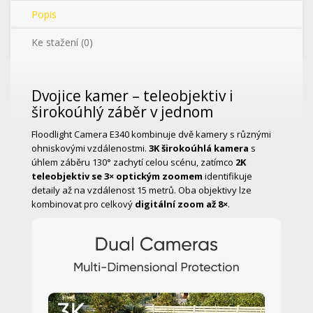
Popis
Ke stažení (0)
Dvojice kamer – teleobjektiv i
širokoúhlý záběr v jednom
Floodlight Camera E340 kombinuje dvě kamery s různými
ohniskovými vzdálenostmi.
3K širokoúhlá kamera
s
úhlem záběru 130° zachytí celou scénu, zatímco
2K
teleobjektiv se 3× optickým zoomem
identifikuje
detaily až na vzdálenost 15 metrů. Oba objektivy lze
kombinovat pro celkový
digitální zoom až 8×
.