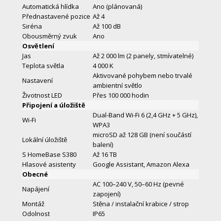
Automatická hlídka
Ano (plánovaná)
Přednastavené pozice
Až 4
Siréna
Až 100 dB
Obousměrný zvuk
Ano
Osvětlení
Jas
Až 2 000 lm (2 panely, stmívatelné)
Teplota světla
4 000 K
Aktivované pohybem nebo trvalé
Nastavení
ambientní světlo
Životnost LED
Přes 100 000 hodin
Připojení a úložiště
Dual-Band Wi-Fi 6 (2,4 GHz + 5 GHz),
Wi-Fi
WPA3
microSD až 128 GB (není součástí
Lokální úložiště
balení)
S HomeBase S380
Až 16 TB
Hlasové asistenty
Google Assistant, Amazon Alexa
Obecné
AC 100–240 V, 50–60 Hz (pevné
Napájení
zapojení)
Montáž
Stěna / instalační krabice / strop
Odolnost
IP65