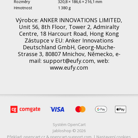
Rozměry
320,8 × 186,6 × 216,1 mm
Hmotnost
1 380 g
Výrobce: ANKER INNOVATIONS LIMITED,
Unit 56, 8th Floor, Tower 2, Admiralty
Centre, 18 Harcourt Road, Hong Kong
Zástupce v EU: Anker Innovations
Deutschland GmbH, Georg-Muche-
Strasse 3, 80807 Mnichov, Německo, e-
mail: support@eufy.com, web:
www.eufy.com
Systém
OpenCart
Jabloshop © 2026
Překlad:
opencart.cz
&
opencart-support.com
. |
Nastavení cookies