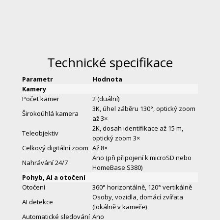
Technické specifikace
Parametr
Hodnota
Kamery
Počet kamer
2 (duální)
3K, úhel záběru 130°, optický zoom
Širokoúhlá kamera
až 3×
2K, dosah identifikace až 15 m,
Teleobjektiv
optický zoom 3×
Celkový digitální zoom
Až 8×
Ano (při připojení k microSD nebo
Nahrávání 24/7
HomeBase S380)
Pohyb, AI a otočení
Otočení
360° horizontálně, 120° vertikálně
Osoby, vozidla, domácí zvířata
AI detekce
(lokálně v kameře)
Automatické sledování
Ano