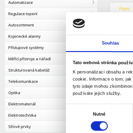
Automatizace
Popis
Regulace topení
360° c
Autosortiment
Kamera na
Kojenecké alarmy
Díky pokr
okamžitě 
Souhlas
Přístupové systémy
Už není p
Měřící přístroje a nářadí
Tato webová stránka použív
Důleži
Strukturovaná kabeláž
K personalizaci obsahu a re
Pro správ
cookie. Informace o tom, jak
Telekomunikace
iOS
tyto údaje mohou zkombinovat
And
Optika
používáte jejich služby.
Elektromateriál
Flexibi
Výběr
Díky komp
Nutné
souhlasu
Elektrotechnika
Kamera má 
Síťové prvky
Součástí 