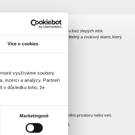
e máš dokonalý přehled o celém prostoru bez slepých míst.
líčky. Při podezřelé aktivitě spustí světelný a zvukový alarm, který
Více o cookies
ěvnosti využíváme soubory
ufy na:
, inzerci a analýzy. Partneři
li v důsledku toho, že
 například do obývacího pokoje, vstupního prostoru nebo ven.
Marketingové
lasicky i obráceně, například pod strop.