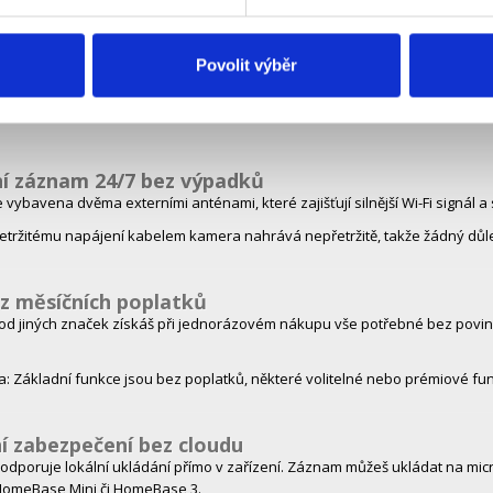
revné noční vidění
Povolit výběr
gií PureColor Vision získáš ostré a realistické barevné záběry i v noci, a 
 lépe rozpoznáš detaily i za zhoršených světelných podmínek.
ní záznam 24/7 bez výpadků
vybavena dvěma externími anténami, které zajišťují silnější Wi-Fi signál a st
etržitému napájení kabelem kamera nahrává nepřetržitě, takže žádný důl
z měsíčních poplatků
 od jiných značek získáš při jednorázovém nákupu vše potřebné bez povin
 Základní funkce jsou bez poplatků, některé volitelné nebo prémiové f
í zabezpečení bez cloudu
dporuje lokální ukládání přímo v zařízení. Záznam můžeš ukládat na micro
HomeBase Mini či HomeBase 3.