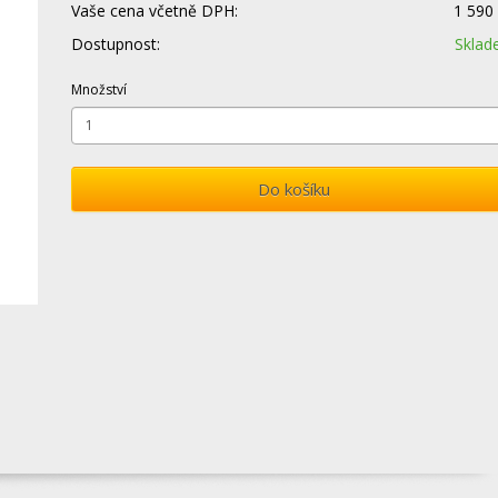
Vaše cena včetně DPH:
1 590
Dostupnost:
Skla
Množství
Do košíku