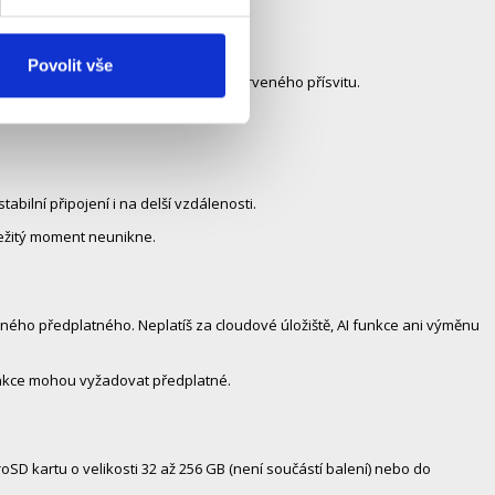
Povolit vše
to bez nutnosti reflektorů nebo infračerveného přísvitu.
abilní připojení i na delší vzdálenosti.
ežitý moment neunikne.
ného předplatného. Neplatíš za cloudové úložiště, AI funkce ani výměnu
unkce mohou vyžadovat předplatné.
SD kartu o velikosti 32 až 256 GB (není součástí balení) nebo do