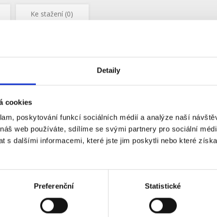
Ke stažení (0)
hytré zabezpečení bez kompromisů
bízí plné 360° pokrytí díky možnosti otáčení (pan) a naklápění (tilt), takž
očilé AI detekci automaticky rozpozná a sleduje osoby, vozidla i domácí maz
odradí vetřelce.
Detaily
otřeba instalovat více kamer pro pokrytí všech úhlů.
á cookies
té upozornění
klam, poskytování funkcí sociálních médií a analýze naší návšt
né fungování kamery eufy Wired Cam C31 je nutné aktualizovat aplikaci e
 náš web používáte, sdílíme se svými partnery pro sociální média
: verze 6.0.00_260205232922 nebo novější
 s dalšími informacemi, které jste jim poskytli nebo které získa
roid: verze 6.0.01_21698 nebo novější
lní použití – uvnitř i venku
aktnímu designu a variabilní montáži se kamera hodí prakticky kamkoliv,
Preferenční
Statistické
certifikaci IP66, takže je odolná vůči vodě i prachu. Podporuje instalaci k
balení je montážní držák a voděodolný napájecí kabel.