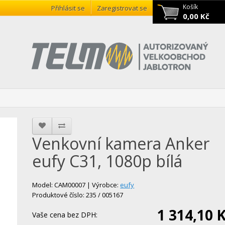
Košík
Přihlásit se
Zaregistrovat se
0,00 Kč
Venkovní kamera Anker
eufy C31, 1080p bílá
Model: CAM00007 | Výrobce:
eufy
Produktové číslo: 235 / 005167
1 314,10 
Vaše cena bez DPH: