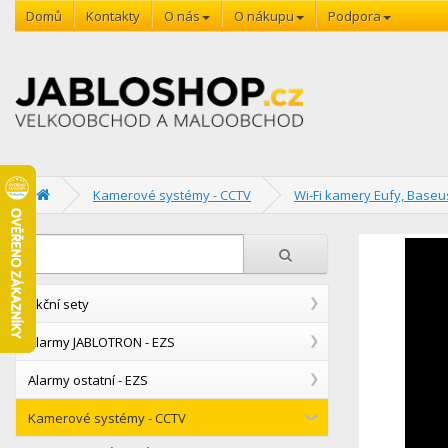
Domů
Kontakty
O nás
O nákupu
Podpora
Kamerové systémy - CCTV
Wi-Fi kamery Eufy, Baseu
Akční sety
Alarmy JABLOTRON - EZS
Alarmy ostatní - EZS
Kamerové systémy - CCTV