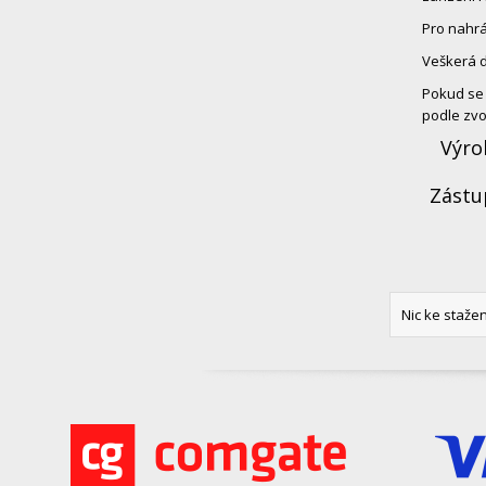
Pro nahrá
Veškerá d
Pokud se 
podle zvo
Výro
Zástu
Nic ke stažen