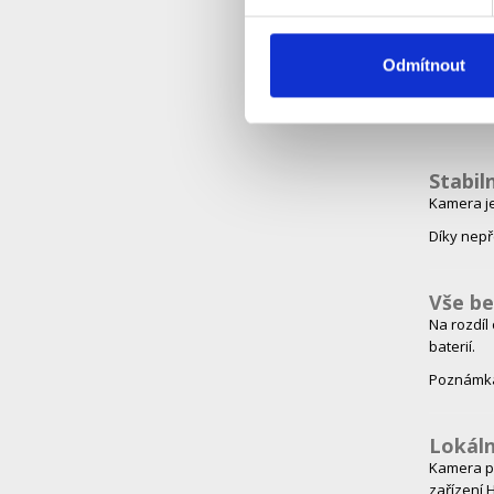
Plnoba
Odmítnout
S technolo
Díky tomu
Stabil
Kamera je 
Díky nepř
Vše be
Na rozdíl
baterií.
Poznámka:
Lokáln
Kamera po
zařízení 