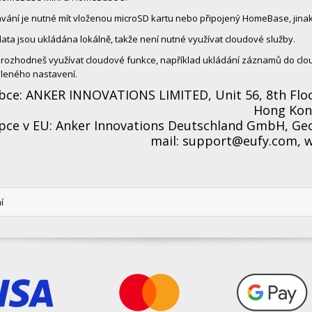
vání je nutné mít vloženou microSD kartu nebo připojený HomeBase, jin
ata jsou ukládána lokálně, takže není nutné využívat cloudové služby.
rozhodneš využívat cloudové funkce, například ukládání záznamů do clou
leného nastavení.
bce: ANKER INNOVATIONS LIMITED, Unit 56, 8th Floor
Hong Ko
pce v EU: Anker Innovations Deutschland GmbH, Ge
mail: support@eufy.com, 
í